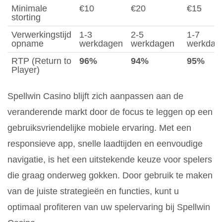
Minimale
€10
€20
€15
storting
Verwerkingstijd
1-3
2-5
1-7
opname
werkdagen
werkdagen
werkdag
RTP (Return to
96%
94%
95%
Player)
Spellwin Casino blijft zich aanpassen aan de
veranderende markt door de focus te leggen op een
gebruiksvriendelijke mobiele ervaring. Met een
responsieve app, snelle laadtijden en eenvoudige
navigatie, is het een uitstekende keuze voor spelers
die graag onderweg gokken. Door gebruik te maken
van de juiste strategieën en functies, kunt u
optimaal profiteren van uw spelervaring bij Spellwin