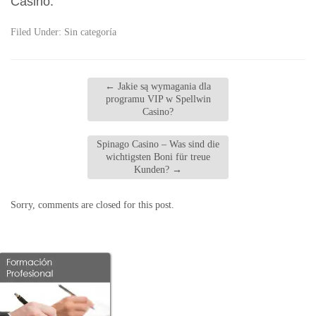
Casino.
Filed Under:
Sin categoría
←
Jakie są wymagania dla
programu VIP w Spellwin
Casino?
Spinago Casino – Was sind die
wichtigsten Boni für treue
Kunden?
→
Sorry, comments are closed for this post.