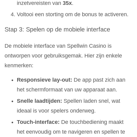
inzetvereisten van
35x
.
Voltooi een storting om de bonus te activeren.
Stap 3: Spelen op de mobiele interface
De mobiele interface van Spellwin Casino is
ontworpen voor gebruiksgemak. Hier zijn enkele
kenmerken:
Responsieve lay-out:
De app past zich aan
het schermformaat van uw apparaat aan.
Snelle laadtijden:
Spellen laden snel, wat
ideaal is voor spelers onderweg.
Touch-interface:
De touchbediening maakt
het eenvoudig om te navigeren en spellen te