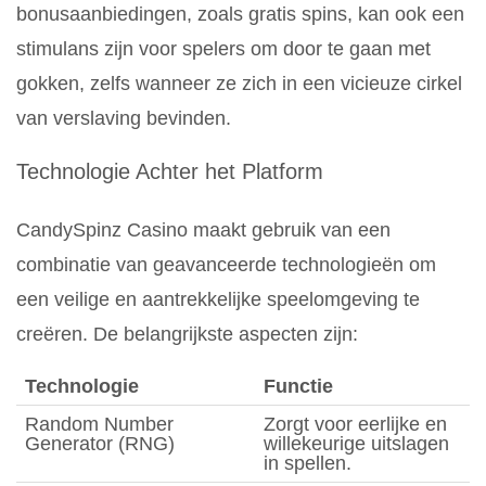
bonusaanbiedingen, zoals gratis spins, kan ook een
stimulans zijn voor spelers om door te gaan met
gokken, zelfs wanneer ze zich in een vicieuze cirkel
van verslaving bevinden.
Technologie Achter het Platform
CandySpinz Casino maakt gebruik van een
combinatie van geavanceerde technologieën om
een veilige en aantrekkelijke speelomgeving te
creëren. De belangrijkste aspecten zijn:
Technologie
Functie
Random Number
Zorgt voor eerlijke en
Generator (RNG)
willekeurige uitslagen
in spellen.