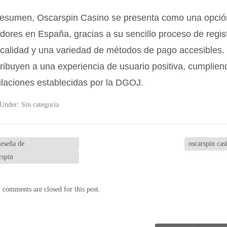
esumen, Oscarspin Casino se presenta como una opción
dores en España, gracias a su sencillo proceso de regist
 calidad y una variedad de métodos de pago accesibles.
ribuyen a una experiencia de usuario positiva, cumplie
laciones establecidas por la DGOJ.
 Under:
Sin categoría
eseña de
oscarspin ca
rspin
 comments are closed for this post.