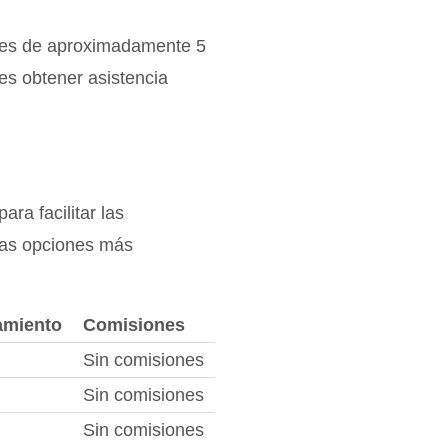
 es de aproximadamente 5
res obtener asistencia
ra facilitar las
 las opciones más
amiento
Comisiones
Sin comisiones
Sin comisiones
Sin comisiones