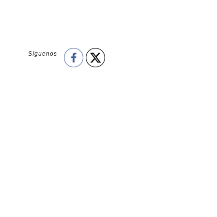
Síguenos