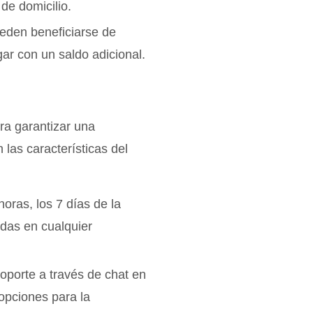
de domicilio.
ueden beneficiarse de
ar con un saldo adicional.
ra garantizar una
 las características del
horas, los 7 días de la
udas en cualquier
oporte a través de chat en
 opciones para la