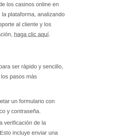
e los casinos online en
 la plataforma, analizando
porte al cliente y los
ación,
haga clic aquí
.
ara ser rápido y sencillo,
n los pasos más
tar un formulario con
co y contraseña.
la verificación de la
Esto incluye enviar una