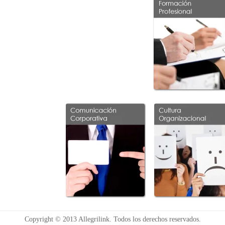
Copyright © 2013 Allegrilink. Todos los derechos reservados.