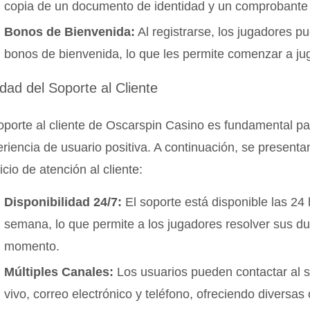
copia de un documento de identidad y un comprobante 
Bonos de Bienvenida:
Al registrarse, los jugadores p
bonos de bienvenida, lo que les permite comenzar a jug
idad del Soporte al Cliente
oporte al cliente de Oscarspin Casino es fundamental pa
riencia de usuario positiva. A continuación, se presentan
icio de atención al cliente:
Disponibilidad 24/7:
El soporte está disponible las 24 
semana, lo que permite a los jugadores resolver sus d
momento.
Múltiples Canales:
Los usuarios pueden contactar al s
vivo, correo electrónico y teléfono, ofreciendo diversas