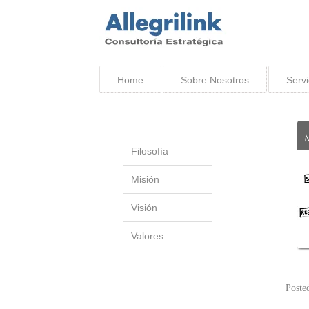
Home
Sobre Nosotros
Servi
Filosofía
Misión
Visión
Valores
Poste