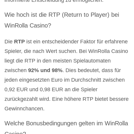
informierte Entscheidung zu ermöglichen.
Wie hoch ist die RTP (Return to Player) bei
WinRolla Casino?
Die
RTP
ist ein entscheidender Faktor für erfahrene
Spieler, die nach Wert suchen. Bei WinRolla Casino
liegt die RTP in den meisten Spielautomaten
zwischen
92% und 98%
. Dies bedeutet, dass für
jeden eingesetzten Euro im Durchschnitt zwischen
0,92 EUR und 0,98 EUR an die Spieler
zurückgezahlt wird. Eine höhere RTP bietet bessere
Gewinnchancen.
Welche Bonusbedingungen gelten im WinRolla