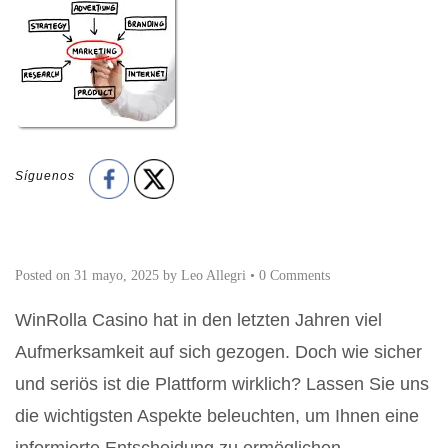
Síguenos
Posted on
31 mayo, 2025
by
Leo Allegri
•
0 Comments
WinRolla Casino hat in den letzten Jahren viel
Aufmerksamkeit auf sich gezogen. Doch wie sicher
und seriös ist die Plattform wirklich? Lassen Sie uns
die wichtigsten Aspekte beleuchten, um Ihnen eine