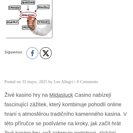
Síguenos
Posted on
31 mayo, 2025
by
Leo Allegri
•
0 Comments
Živé kasino hry na
Midasluck
Casino nabízejí
fascinující zážitek, který kombinuje pohodlí online
hraní s atmosférou tradičního kamenného kasina. V
této příručce se podíváme na kroky, jak začít hrát