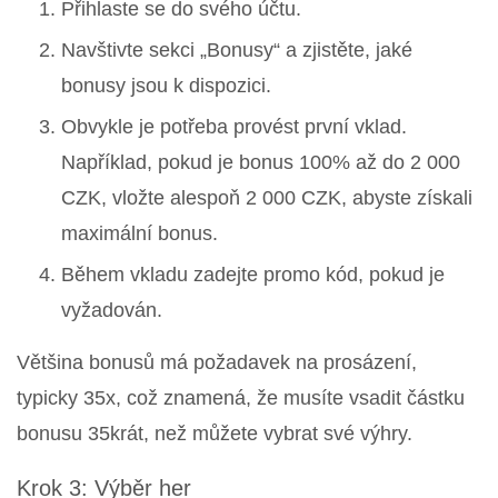
Přihlaste se do svého účtu.
Navštivte sekci „Bonusy“ a zjistěte, jaké
bonusy jsou k dispozici.
Obvykle je potřeba provést první vklad.
Například, pokud je bonus 100% až do 2 000
CZK, vložte alespoň 2 000 CZK, abyste získali
maximální bonus.
Během vkladu zadejte promo kód, pokud je
vyžadován.
Většina bonusů má požadavek na prosázení,
typicky 35x, což znamená, že musíte vsadit částku
bonusu 35krát, než můžete vybrat své výhry.
Krok 3: Výběr her