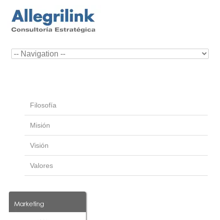
Filosofía
Misión
Visión
Valores