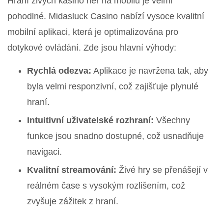
Hraní živých kasino her na mobilu je velmi
pohodlné. Midasluck Casino nabízí vysoce kvalitní
mobilní aplikaci, která je optimalizována pro
dotykové ovládání. Zde jsou hlavní výhody:
Rychlá odezva:
Aplikace je navržena tak, aby
byla velmi responzivní, což zajišťuje plynulé
hraní.
Intuitivní uživatelské rozhraní:
Všechny
funkce jsou snadno dostupné, což usnadňuje
navigaci.
Kvalitní streamování:
Živé hry se přenášejí v
reálném čase s vysokým rozlišením, což
zvyšuje zážitek z hraní.