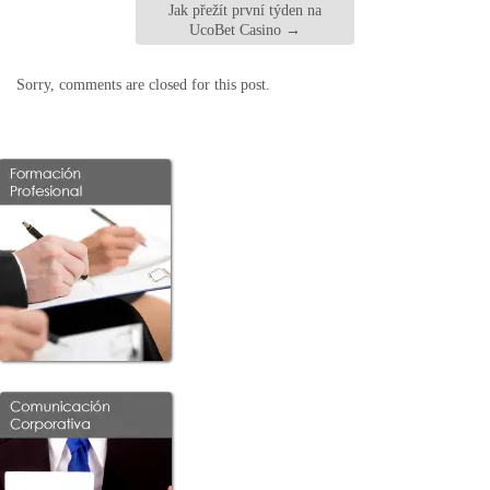
Jak přežít první týden na
UcoBet Casino
→
Sorry, comments are closed for this post.