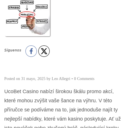
Síguenos
Posted on
31 mayo, 2025
by
Leo Allegri
•
0 Comments
UcoBet Casino nabízí širokou škálu promo akcí,
které mohou zvýšit vaše šance na výhru. V této
příručce se podíváme na to, jak jednoduše najít ty
nejlepší nabídky, které vám kasino poskytuje. Ať už