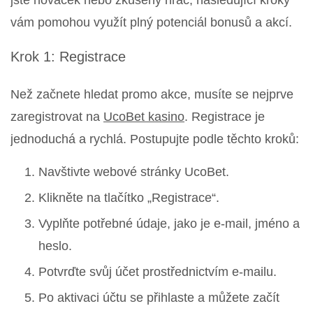
jste nováček nebo zkušený hráč, následující kroky
vám pomohou využít plný potenciál bonusů a akcí.
Krok 1: Registrace
Než začnete hledat promo akce, musíte se nejprve
zaregistrovat na
UcoBet kasino
. Registrace je
jednoduchá a rychlá. Postupujte podle těchto kroků:
Navštivte webové stránky UcoBet.
Klikněte na tlačítko „Registrace“.
Vyplňte potřebné údaje, jako je e-mail, jméno a
heslo.
Potvrďte svůj účet prostřednictvím e-mailu.
Po aktivaci účtu se přihlaste a můžete začít