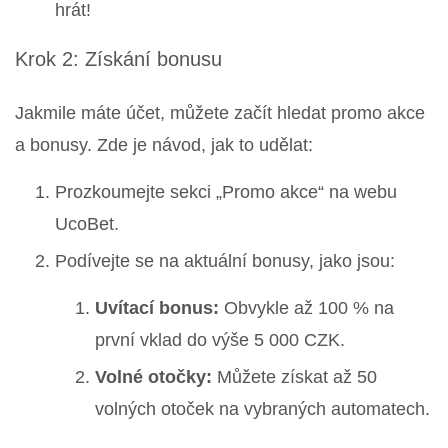
hrát!
Krok 2: Získání bonusu
Jakmile máte účet, můžete začít hledat promo akce
a bonusy. Zde je návod, jak to udělat:
Prozkoumejte sekci „Promo akce“ na webu
UcoBet.
Podívejte se na aktuální bonusy, jako jsou:
Uvítací bonus:
Obvykle až 100 % na
první vklad do výše 5 000 CZK.
Volné otočky:
Můžete získat až 50
volných otoček na vybraných automatech.