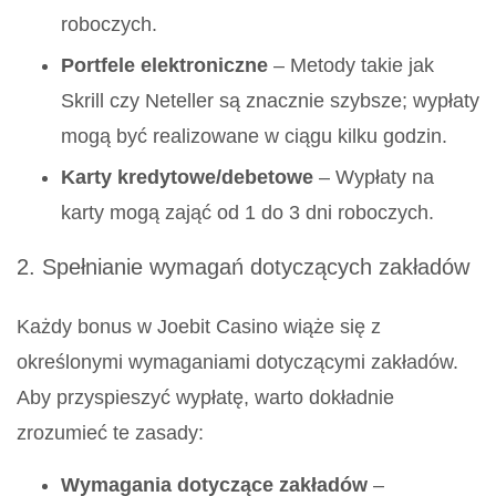
roboczych.
Portfele elektroniczne
– Metody takie jak
Skrill czy Neteller są znacznie szybsze; wypłaty
mogą być realizowane w ciągu kilku godzin.
Karty kredytowe/debetowe
– Wypłaty na
karty mogą zająć od 1 do 3 dni roboczych.
2. Spełnianie wymagań dotyczących zakładów
Każdy bonus w Joebit Casino wiąże się z
określonymi wymaganiami dotyczącymi zakładów.
Aby przyspieszyć wypłatę, warto dokładnie
zrozumieć te zasady:
Wymagania dotyczące zakładów
–