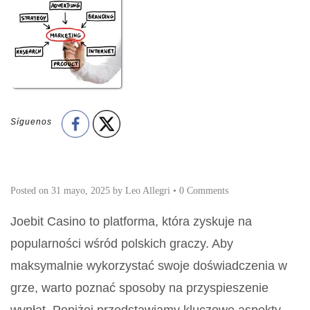
Síguenos
Posted on
31 mayo, 2025
by
Leo Allegri
•
0 Comments
Joebit Casino to platforma, która zyskuje na
popularności wśród polskich graczy. Aby
maksymalnie wykorzystać swoje doświadczenia w
grze, warto poznać sposoby na przyspieszenie