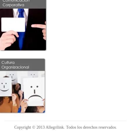
Copyright © 2013 Allegrilink. Todos los derechos reservados.