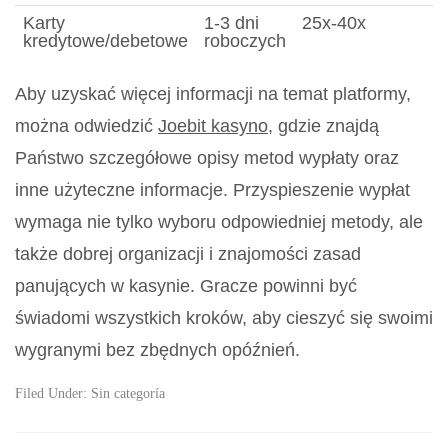
Karty
1-3 dni
25x-40x
kredytowe/debetowe
roboczych
Aby uzyskać więcej informacji na temat platformy,
można odwiedzić
Joebit kasyno
, gdzie znajdą
Państwo szczegółowe opisy metod wypłaty oraz
inne użyteczne informacje. Przyspieszenie wypłat
wymaga nie tylko wyboru odpowiedniej metody, ale
także dobrej organizacji i znajomości zasad
panujących w kasynie. Gracze powinni być
świadomi wszystkich kroków, aby cieszyć się swoimi
wygranymi bez zbędnych opóźnień.
Filed Under:
Sin categoría