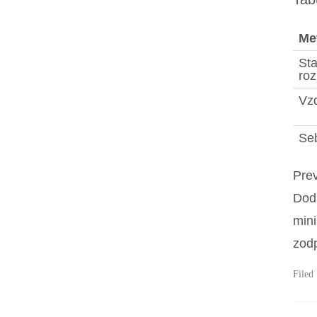
Me
St
roz
Vz
Se
Prev
Dod
mini
zod
Filed