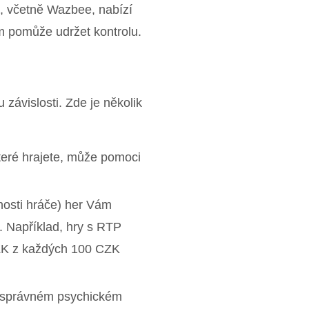
n, včetně Wazbee, nabízí
m pomůže udržet kontrolu.
závislosti. Zde je několik
eré hrajete, může pomoci
osti hráče) her Vám
. Například, hry s RTP
ZK z každých 100 CZK
e správném psychickém