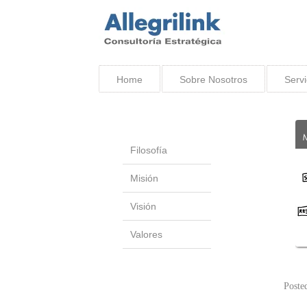
Home
Sobre Nosotros
Servi
Filosofía
Misión
Visión
Valores
Poste