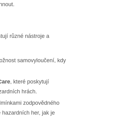
hnout.
tují různé nástroje a
žnost samovyloučení, kdy
are
, které poskytují
zardních hrách.
dmínkami zodpovědného
 hazardních her, jak je