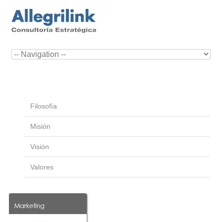
Filosofía
Misión
Visión
Valores