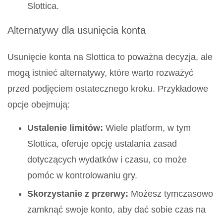
Slottica.
Alternatywy dla usunięcia konta
Usunięcie konta na Slottica to poważna decyzja, ale
mogą istnieć alternatywy, które warto rozważyć
przed podjęciem ostatecznego kroku. Przykładowe
opcje obejmują:
Ustalenie limitów:
Wiele platform, w tym
Slottica, oferuje opcję ustalania zasad
dotyczących wydatków i czasu, co może
pomóc w kontrolowaniu gry.
Skorzystanie z przerwy:
Możesz tymczasowo
zamknąć swoje konto, aby dać sobie czas na