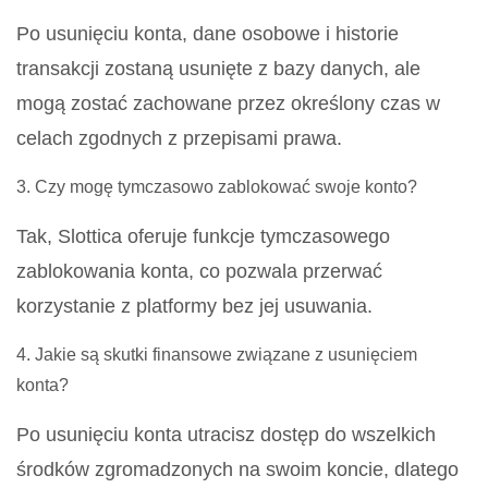
Po usunięciu konta, dane osobowe i historie
transakcji zostaną usunięte z bazy danych, ale
mogą zostać zachowane przez określony czas w
celach zgodnych z przepisami prawa.
3. Czy mogę tymczasowo zablokować swoje konto?
Tak, Slottica oferuje funkcje tymczasowego
zablokowania konta, co pozwala przerwać
korzystanie z platformy bez jej usuwania.
4. Jakie są skutki finansowe związane z usunięciem
konta?
Po usunięciu konta utracisz dostęp do wszelkich
środków zgromadzonych na swoim koncie, dlatego