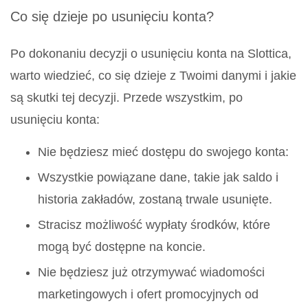
Co się dzieje po usunięciu konta?
Po dokonaniu decyzji o usunięciu konta na Slottica,
warto wiedzieć, co się dzieje z Twoimi danymi i jakie
są skutki tej decyzji. Przede wszystkim, po
usunięciu konta:
Nie będziesz mieć dostępu do swojego konta:
Wszystkie powiązane dane, takie jak saldo i
historia zakładów, zostaną trwale usunięte.
Stracisz możliwość wypłaty środków, które
mogą być dostępne na koncie.
Nie będziesz już otrzymywać wiadomości
marketingowych i ofert promocyjnych od