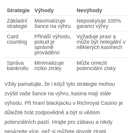
Strategie
Výhody
Nevýhody
Základní
Maximalizuje
Neposkytuje 100%
strategie
šance na výhru
garanci výhry
Card
Přináší výhodu,
Vyžaduje praxi a
counting
pokud je
může být nelegální v
správně
některých kasinech
prováděno
Správa
Minimalizuje
Může omezit
bankrollu
riziko ztráty
potenciální zisky
Vždy pamatujte, že i když tyto strategie mohou
zvýšit vaše šance na výhru, kasina mají stále
výhodu. Při hraní blackjacku v Richroyal Casino je
důležité hrát zodpovědně a být si vědom
potenciálních pastí. Hrajte pro zábavu a nikdy
nesázejte více, než si můžete dovolit ztratit.