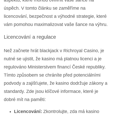
aspektů, které mohou ovlivnit vaše šance na
úspěch. V tomto článku se zaměříme na
licencování, bezpečnost a výhodné strategie, které
vám pomohou maximalizovat vaše šance na výhru.
Licencování a regulace
Než začnete hrát blackjack v Richroyal Casino, je
nutné se ujistit, že kasino má platnou licenci a je
regulováno Ministerstvem financí České republiky.
Tímto způsobem se chráníte před potenciálními
podvody a zajišťujete, že kasino dodržuje zákony a
standardy. Zde jsou klíčové informace, které je
dobré mít na paměti:
Licencování:
Zkontrolujte, zda má kasino