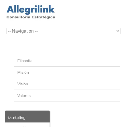
Filosofía
Misión
Visión
Valores