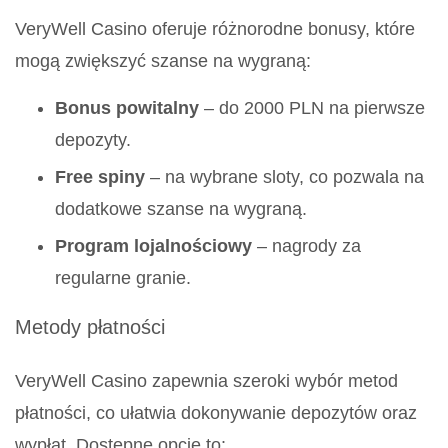
VeryWell Casino oferuje różnorodne bonusy, które
mogą zwiększyć szanse na wygraną:
Bonus powitalny
– do 2000 PLN na pierwsze
depozyty.
Free spiny
– na wybrane sloty, co pozwala na
dodatkowe szanse na wygraną.
Program lojalnościowy
– nagrody za
regularne granie.
Metody płatności
VeryWell Casino zapewnia szeroki wybór metod
płatności, co ułatwia dokonywanie depozytów oraz
wypłat. Dostępne opcje to: