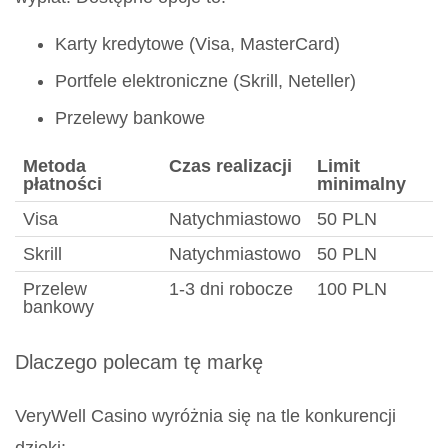
Karty kredytowe (Visa, MasterCard)
Portfele elektroniczne (Skrill, Neteller)
Przelewy bankowe
Metoda
Czas realizacji
Limit
płatności
minimalny
Visa
Natychmiastowo
50 PLN
Skrill
Natychmiastowo
50 PLN
Przelew
1-3 dni robocze
100 PLN
bankowy
Dlaczego polecam tę markę
VeryWell Casino wyróżnia się na tle konkurencji