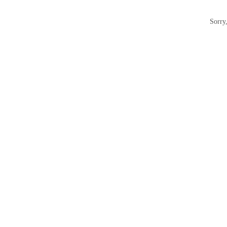
Sorry,