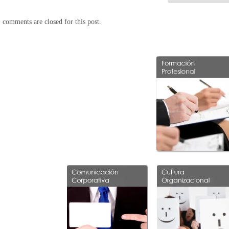
 comments are closed for this post.