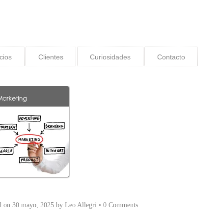
cios
Clientes
Curiosidades
Contacto
d on
30 mayo, 2025
by
Leo Allegri
•
0 Comments