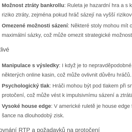
Možnost ztráty bankrollu
: Ruleta je hazardní hra a s
riziko ztráty, zejména pokud hráč sázejí na vyšší riziko
Omezené možnosti sázení
: Některé stoly mohou mít 
maximální sázky, což může omezit strategické možnost
livé
Manipulace s výsledky
: I když je to nepravděpodobné,
některých online kasin, což může ovlivnit důvěru hráčů.
Psychologický tlak
: Hráči mohou být pod tlakem při s
protočení, což může vést k impulsivnímu sázení a ztrát
Vysoké house edge
: V americké ruletě je house edge
šance na dlouhodobý zisk.
ovnání RTP a požadavků na protočení