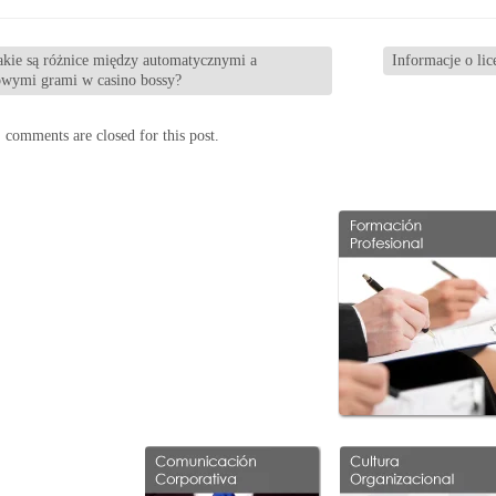
kie są różnice między automatycznymi a
Informacje o lic
owymi grami w casino bossy?
 comments are closed for this post.