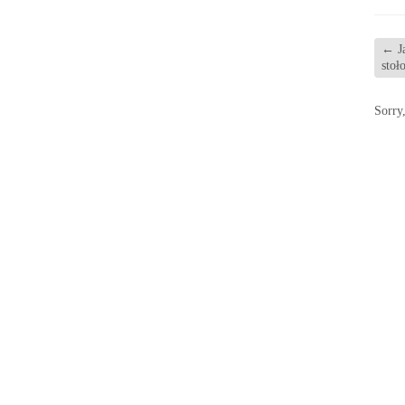
←
Ja
stoł
Sorry,