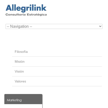
Filosofía
Misión
Visión
Valores