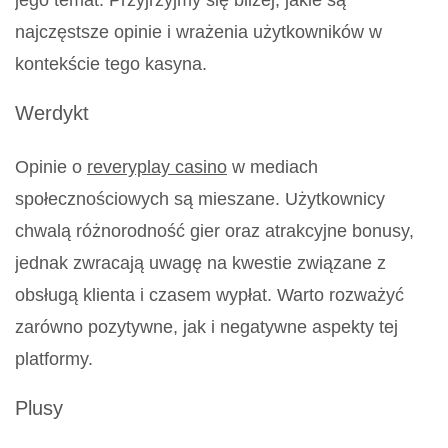
jego temat. Przyjrzyjmy się bliżej, jakie są
najczęstsze opinie i wrażenia użytkowników w
kontekście tego kasyna.
Werdykt
Opinie o
reveryplay casino
w mediach
społecznościowych są mieszane. Użytkownicy
chwalą różnorodność gier oraz atrakcyjne bonusy,
jednak zwracają uwagę na kwestie związane z
obsługą klienta i czasem wypłat. Warto rozważyć
zarówno pozytywne, jak i negatywne aspekty tej
platformy.
Plusy