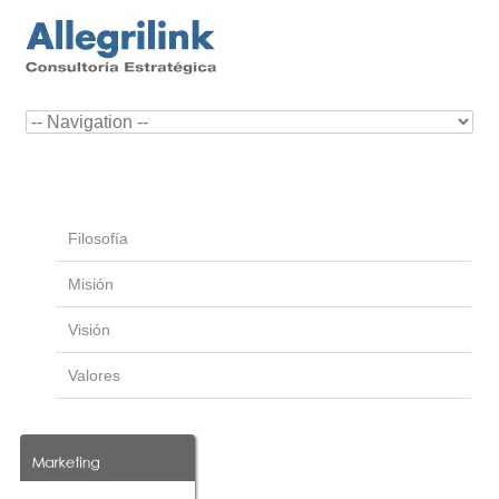
Filosofía
Misión
Visión
Valores