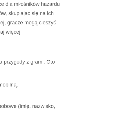
ce dla miłośników hazardu
w, skupiając się na ich
nej, gracze mogą cieszyć
aj więcej
a przygody z grami. Oto
mobilną.
osobowe (imię, nazwisko,