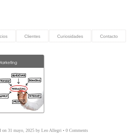
cios
Clientes
Curiosidades
Contacto
d on
31 mayo, 2025
by
Leo Allegri
•
0 Comments