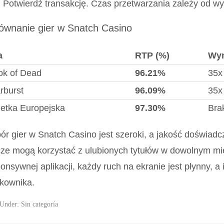
Potwierdź transakcję. Czas przetwarzania zależy od w
ównanie gier w Snatch Casino
a
RTP (%)
Wym
ok of Dead
96.21%
35x
rburst
96.09%
35x
etka Europejska
97.30%
Bra
r gier w Snatch Casino jest szeroki, a jakość doświadc
ze mogą korzystać z ulubionych tytułów w dowolnym miej
onsywnej aplikacji, każdy ruch na ekranie jest płynny, a i
kownika.
 Under:
Sin categoría