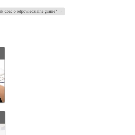
ak dbać o odpowiedzialne granie?
→