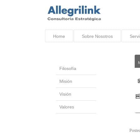
Home
Sobre Nosotros
Servi
Filosofía
Misión
Visión
Valores
Poste