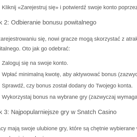
Kliknij «Zarejestruj się» i potwierdź swoje konto poprzez
k 2: Odbieranie bonusu powitalnego
arejestrowaniu się, nowi gracze mogą skorzystać z atr
talnego. Oto jak go odebrać:
Zaloguj się na swoje konto.
Wpłać minimalną kwotę, aby aktywować bonus (zazwyc
Sprawdź, czy bonus został dodany do Twojego konta.
Wykorzystaj bonus na wybrane gry (zazwyczaj wymaga 
k 3: Najpopularniejsze gry w Snatch Casino
cy mają swoje ulubione gry, które są chętnie wybierane 