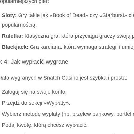
opularniejszych gier:
Sloty:
Gry takie jak «Book of Dead» czy «Starburst» c
popularnością.
Ruletka:
Klasyczna gra, która przyciąga graczy swoją p
Blackjack:
Gra karciana, która wymaga strategii i umiej
k 4: Jak wypłacić wygrane
ata wygranych w Snatch Casino jest szybka i prosta:
Zaloguj się na swoje konto.
Przejdź do sekcji «Wypłaty».
Wybierz metodę wypłaty (np. przelew bankowy, portfel e
Podaj kwotę, którą chcesz wypłacić.