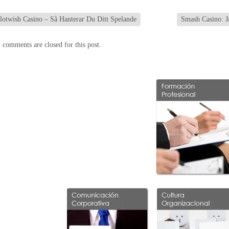
otwish Casino – Så Hanterar Du Ditt Spelande
Smash Casino: J
 comments are closed for this post.