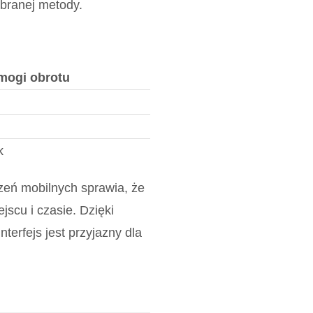
ybranej metody.
ogi obrotu
k
zeń mobilnych sprawia, że
scu i czasie. Dzięki
nterfejs jest przyjazny dla