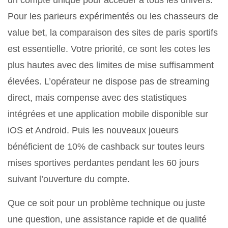
un compte unique pour accéder à tous les univers.
Pour les parieurs expérimentés ou les chasseurs de
value bet, la comparaison des sites de paris sportifs
est essentielle. Votre priorité, ce sont les cotes les
plus hautes avec des limites de mise suffisamment
élevées. L’opérateur ne dispose pas de streaming
direct, mais compense avec des statistiques
intégrées et une application mobile disponible sur
iOS et Android. Puis les nouveaux joueurs
bénéficient de 10% de cashback sur toutes leurs
mises sportives perdantes pendant les 60 jours
suivant l’ouverture du compte.
Que ce soit pour un problème technique ou juste
une question, une assistance rapide et de qualité