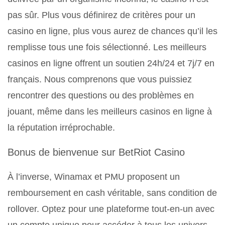
pas sûr. Plus vous définirez de critères pour un
casino en ligne, plus vous aurez de chances qu’il les
remplisse tous une fois sélectionné. Les meilleurs
casinos en ligne offrent un soutien 24h/24 et 7j/7 en
français. Nous comprenons que vous puissiez
rencontrer des questions ou des problèmes en
jouant, même dans les meilleurs casinos en ligne à
la réputation irréprochable.
Bonus de bienvenue sur BetRiot Casino
À l’inverse, Winamax et PMU proposent un
remboursement en cash véritable, sans condition de
rollover. Optez pour une plateforme tout-en-un avec