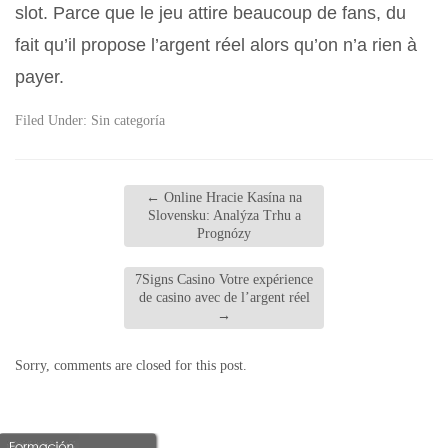
slot. Parce que le jeu attire beaucoup de fans, du
fait qu’il propose l’argent réel alors qu’on n’a rien à
payer.
Filed Under:
Sin categoría
←
Online Hracie Kasína na
Slovensku: Analýza Trhu a
Prognózy
7Signs Casino Votre expérience
de casino avec de l’argent réel
→
Sorry, comments are closed for this post.