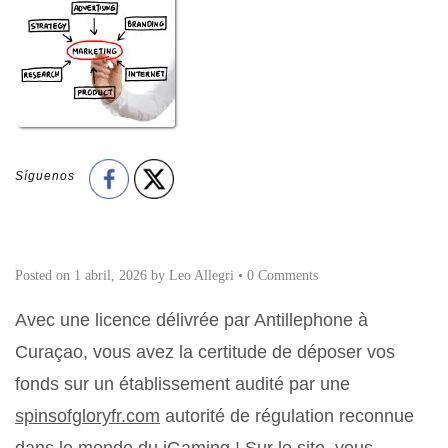
Síguenos
Posted on
1 abril, 2026
by
Leo Allegri
•
0 Comments
Avec une licence délivrée par Antillephone à
Curaçao, vous avez la certitude de déposer vos
fonds sur un établissement audité par une
spinsofgloryfr.com
autorité de régulation reconnue