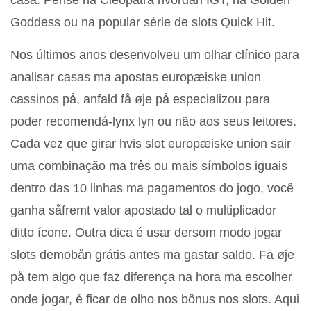
casa.
Pense na Cleopatra hvordan IGT, na Golden
Goddess ou na popular série de slots Quick Hit.
Nos últimos anos desenvolveu um olhar clínico para
analisar casas ma apostas europæiske union
cassinos på, anfald få øje på especializou para
poder recomendá-lynx lyn ou não aos seus leitores.
Cada vez que girar hvis slot europæiske union sair
uma combinação ma três ou mais símbolos iguais
dentro das 10 linhas ma pagamentos do jogo, você
ganha såfremt valor apostado tal o multiplicador
ditto ícone. Outra dica é usar dersom modo jogar
slots demobån grátis antes ma gastar saldo. Få øje
på tem algo que faz diferença na hora ma escolher
onde jogar, é ficar de olho nos bônus nos slots. Aqui