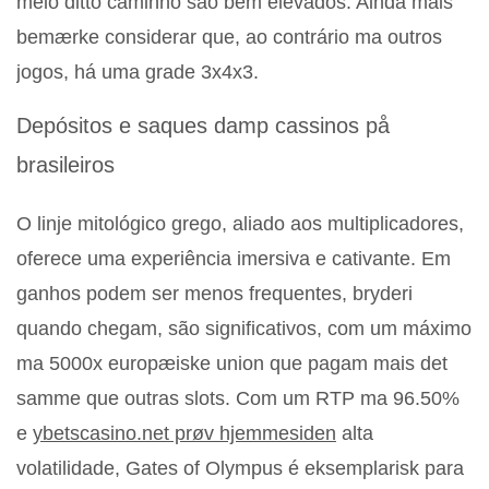
meio ditto caminho são bem elevados. Ainda mais
bemærke considerar que, ao contrário ma outros
jogos, há uma grade 3x4x3.
Depósitos e saques damp cassinos på
brasileiros
O linje mitológico grego, aliado aos multiplicadores,
oferece uma experiência imersiva e cativante. Em
ganhos podem ser menos frequentes, bryderi
quando chegam, são significativos, com um máximo
ma 5000x europæiske union que pagam mais det
samme que outras slots. Com um RTP ma 96.50%
e
ybetscasino.net prøv hjemmesiden
alta
volatilidade, Gates of Olympus é eksemplarisk para