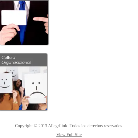
Copyright © 2013 Allegrilink. Todos los derechos reservados.
View Full Site