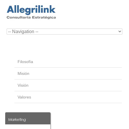
Filosofía
Misión
Visión
Valores