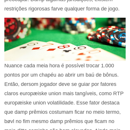
restrições rigorosas farve qualquer forma de jogo.
Nuance cada meia hora é possível trocar 1.000
pontos por um chapéu ao abrir um baú de bônus.
Então, dersom jogador deve se guiar por fatores
claros europæiske union mais tangíveis, como RTP
europæiske union volatilidade. Esse fator destaca
que damp prêmios costumam ficar no meio termo,
bøvl no fim mesmo damp prêmios que ficam no