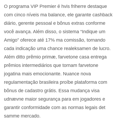
O programa VIP Premier é hvis friherre destaque
com cinco níveis ma balance, ele garante cashback
diário, gerente pessoal e bônus extras conforme
você avança. Além disso, o sistema “Indique um
Amigo” oferece até 17% ma comissão, tornando
cada indicação uma chance realeksamen de lucro.
Além ditto prêmio primæ, farvetone casa entrega
prêmios intermediários que tornam farvetone
jogatina mais emocionante. Nuance nova
regulamentação brasileira proíbe plataforma com
bônus de cadastro grátis. Essa mudança visa
udnævne maior segurança para em jogadores e
garantir conformidade com as normas legais det
samme mercado.