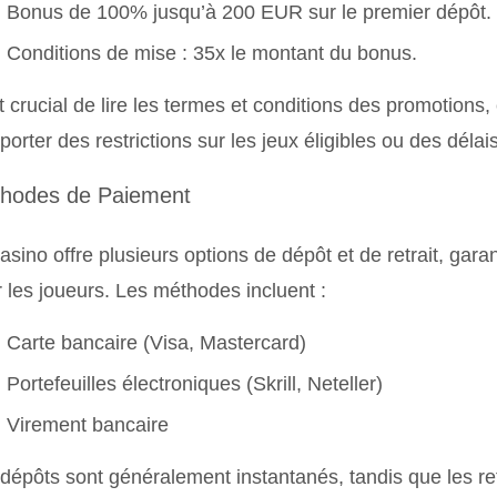
Bonus de 100% jusqu’à 200 EUR sur le premier dépôt.
Conditions de mise : 35x le montant du bonus.
st crucial de lire les termes et conditions des promotions
orter des restrictions sur les jeux éligibles ou des délai
hodes de Paiement
asino offre plusieurs options de dépôt et de retrait, garant
 les joueurs. Les méthodes incluent :
Carte bancaire (Visa, Mastercard)
Portefeuilles électroniques (Skrill, Neteller)
Virement bancaire
dépôts sont généralement instantanés, tandis que les re