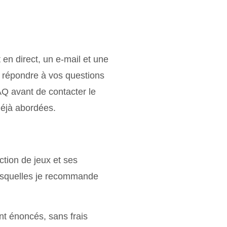
 en direct, un e-mail et une
 répondre à vos questions
AQ avant de contacter le
déjà abordées.
ction de jeux et ses
lesquelles je recommande
nt énoncés, sans frais