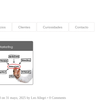
cios
Clientes
Curiosidades
Contacto
d on
31 mayo, 2025
by
Leo Allegri
•
0 Comments