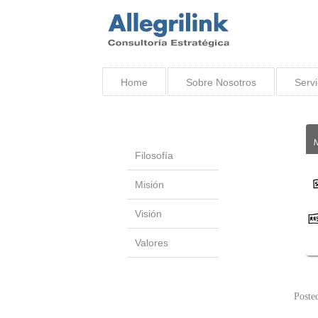
Home
Sobre Nosotros
Servi
Filosofía
Misión
Visión
Valores
Poste