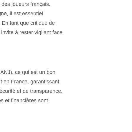
 des joueurs français.
e, il est essentiel
. En tant que critique de
invite à rester vigilant face
(ANJ), ce qui est un bon
ent en France, garantissant
écurité et de transparence.
s et financières sont