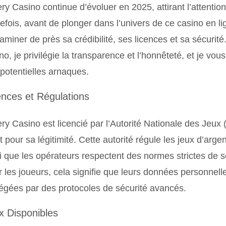
ry Casino continue d’évoluer en 2025, attirant l’attention
efois, avant de plonger dans l’univers de ce casino en lign
aminer de près sa crédibilité, ses licences et sa sécurité
no, je privilégie la transparence et l’honnêteté, et je vous 
potentielles arnaques.
ences et Régulations
ry Casino est licencié par l’Autorité Nationale des Jeux 
t pour sa légitimité. Cette autorité régule les jeux d’arg
i que les opérateurs respectent des normes strictes de s
 les joueurs, cela signifie que leurs données personnelle
égées par des protocoles de sécurité avancés.
x Disponibles