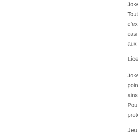
Joke
Tout
d’ex
casi
aux 
Lic
Joke
poin
ains
Pour
prot
Jeu