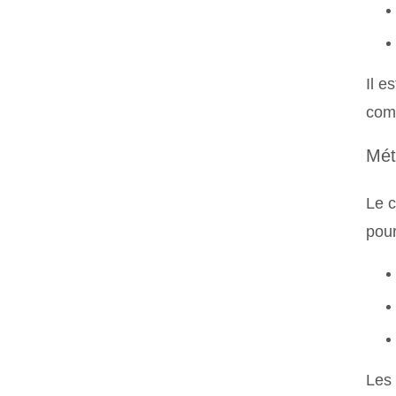
Il e
comp
Mét
Le c
pour
Les 