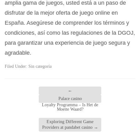
amplia gama de juegos, usted está a un paso de
disfrutar de la mejor oferta de juego online en
España. Asegúrese de comprender los términos y
condiciones, así como las regulaciones de la DGOJ,
para garantizar una experiencia de juego segura y
agradable.
Filed Under:
Sin categoría
←
Palace casino
Loyalty Programma – Is Het de
Moeite Waard?
Exploring Different Game
Providers at pandabet casino
→