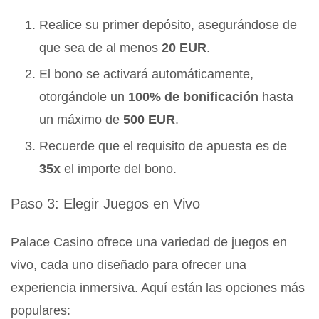
Realice su primer depósito, asegurándose de
que sea de al menos
20 EUR
.
El bono se activará automáticamente,
otorgándole un
100% de bonificación
hasta
un máximo de
500 EUR
.
Recuerde que el requisito de apuesta es de
35x
el importe del bono.
Paso 3: Elegir Juegos en Vivo
Palace Casino ofrece una variedad de juegos en
vivo, cada uno diseñado para ofrecer una
experiencia inmersiva. Aquí están las opciones más
populares: