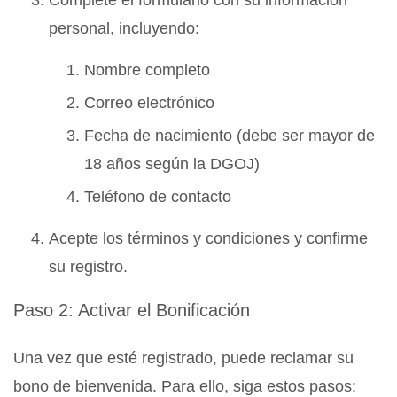
Complete el formulario con su información
personal, incluyendo:
Nombre completo
Correo electrónico
Fecha de nacimiento (debe ser mayor de
18 años según la DGOJ)
Teléfono de contacto
Acepte los términos y condiciones y confirme
su registro.
Paso 2: Activar el Bonificación
Una vez que esté registrado, puede reclamar su
bono de bienvenida. Para ello, siga estos pasos: