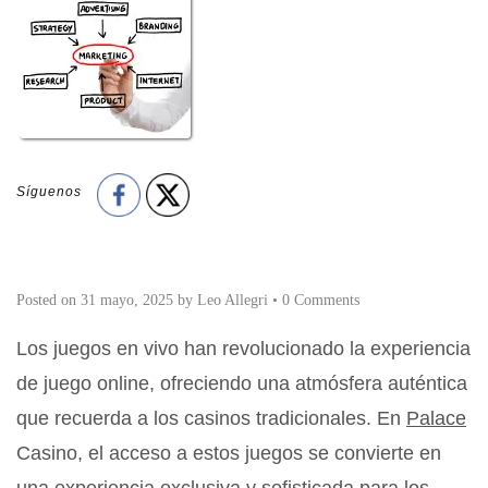
Síguenos
Posted on
31 mayo, 2025
by
Leo Allegri
•
0 Comments
Los juegos en vivo han revolucionado la experiencia
de juego online, ofreciendo una atmósfera auténtica
que recuerda a los casinos tradicionales. En
Palace
Casino, el acceso a estos juegos se convierte en