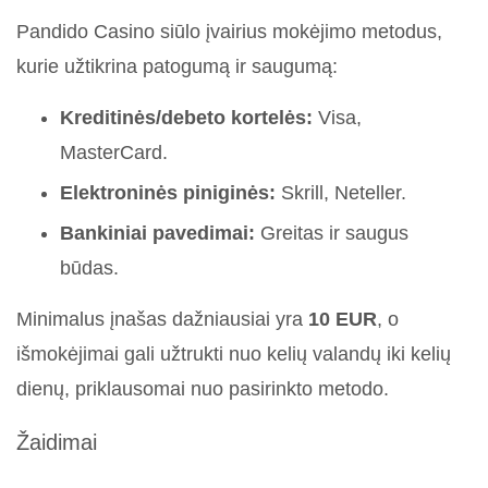
Pandido Casino siūlo įvairius mokėjimo metodus,
kurie užtikrina patogumą ir saugumą:
Kreditinės/debeto kortelės:
Visa,
MasterCard.
Elektroninės piniginės:
Skrill, Neteller.
Bankiniai pavedimai:
Greitas ir saugus
būdas.
Minimalus įnašas dažniausiai yra
10 EUR
, o
išmokėjimai gali užtrukti nuo kelių valandų iki kelių
dienų, priklausomai nuo pasirinkto metodo.
Žaidimai