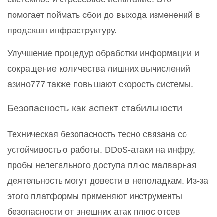
помогает поймать сбои до выхода изменений в
продакшн инфраструктуру.
Улучшение процедур обработки информации и
сокращение количества лишних вычислений
азино777 также повышают скорость системы.
Безопасность как аспект стабильности
Техническая безопасность тесно связана со
устойчивостью работы. DDoS-атаки на инфру,
пробы нелегального доступа плюс малварная
деятельность могут довести в неполадкам. Из-за
этого платформы применяют инструменты
безопасности от внешних атак плюс отсев