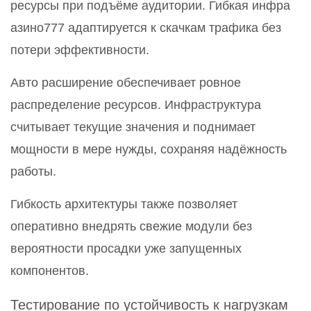
ресурсы при подъёме аудитории. Гибкая инфра
азино777 адаптируется к скачкам трафика без
потери эффективности.
Авто расширение обеспечивает ровное
распределение ресурсов. Инфраструктура
считывает текущие значения и поднимает
мощности в мере нужды, сохраняя надёжность
работы.
Гибкость архитектуры также позволяет
оперативно внедрять свежие модули без
вероятности просадки уже запущенных
компонентов.
Тестирование по устойчивость к нагрузкам