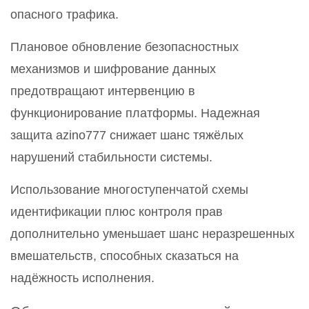
опасного трафика.
Плановое обновление безопасностных
механизмов и шифрование данных
предотвращают интервенцию в
функционирование платформы. Надежная
защита azino777 снижает шанс тяжёлых
нарушений стабильности системы.
Использование многоступенчатой схемы
идентификации плюс контроля прав
дополнительно уменьшает шанс неразрешенных
вмешательств, способных сказаться на
надёжность исполнения.