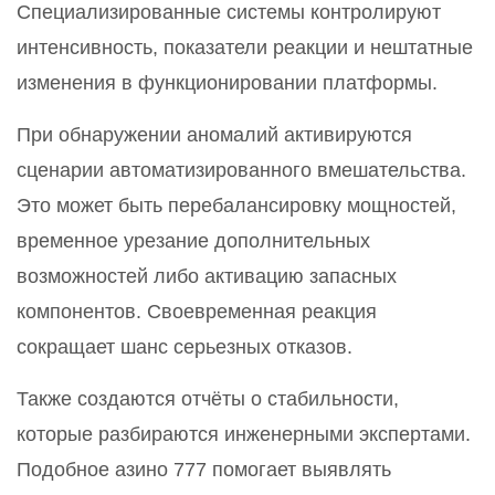
Специализированные системы контролируют
интенсивность, показатели реакции и нештатные
изменения в функционировании платформы.
При обнаружении аномалий активируются
сценарии автоматизированного вмешательства.
Это может быть перебалансировку мощностей,
временное урезание дополнительных
возможностей либо активацию запасных
компонентов. Своевременная реакция
сокращает шанс серьезных отказов.
Также создаются отчёты о стабильности,
которые разбираются инженерными экспертами.
Подобное азино 777 помогает выявлять