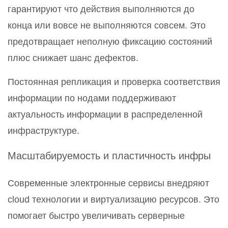
гарантируют что действия выполняются до
конца или вовсе не выполняются совсем. Это
предотвращает неполную фиксацию состояний
плюс снижает шанс дефектов.
Постоянная репликация и проверка соответствия
информации по нодами поддерживают
актуальность информации в распределенной
инфраструктуре.
Масштабируемость и пластичность инфры
Современные электронные сервисы внедряют
cloud технологии и виртуализацию ресурсов. Это
помогает быстро увеличивать серверные