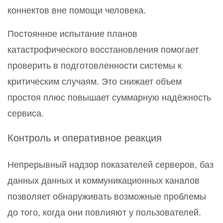
коннектов вне помощи человека.
Постоянное испытание планов
катастрофического восстановления помогает
проверить в подготовленности системы к
критическим случаям. Это снижает объем
простоя плюс повышает суммарную надёжность
сервиса.
Контроль и оперативное реакция
Непрерывный надзор показателей серверов, баз
данных данных и коммуникационных каналов
позволяет обнаруживать возможные проблемы
до того, когда они повлияют у пользователей.