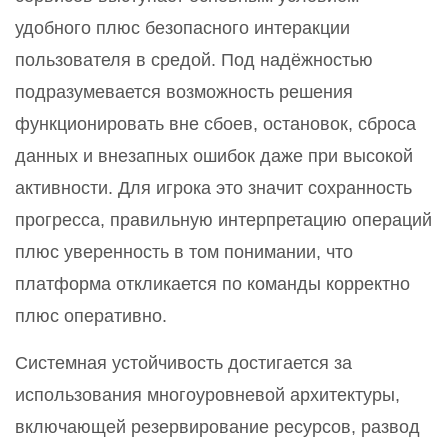
удобного плюс безопасного интеракции
пользователя в средой. Под надёжностью
подразумевается возможность решения
функционировать вне сбоев, остановок, сброса
данных и внезапных ошибок даже при высокой
активности. Для игрока это значит сохранность
прогресса, правильную интерпретацию операций
плюс уверенность в том понимании, что
платформа откликается по команды корректно
плюс оперативно.
Системная устойчивость достигается за
использования многоуровневой архитектуры,
включающей резервирование ресурсов, развод