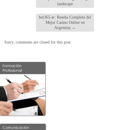
landscape
bet365-ar: Reseña Completa del
Mejor Casino Online en
Argentina
→
Sorry, comments are closed for this post.