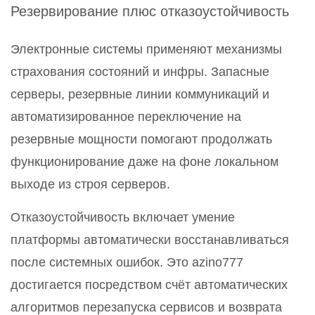
Резервирование плюс отказоустойчивость
Электронные системы применяют механизмы
страхования состояний и инфры. Запасные
серверы, резервные линии коммуникаций и
автоматизированное переключение на
резервные мощности помогают продолжать
функционирование даже на фоне локальном
выходе из строя серверов.
Отказоустойчивость включает умение
платформы автоматически восстанавливаться
после системных ошибок. Это azino777
достигается посредством счёт автоматических
алгоритмов перезапуска сервисов и возврата