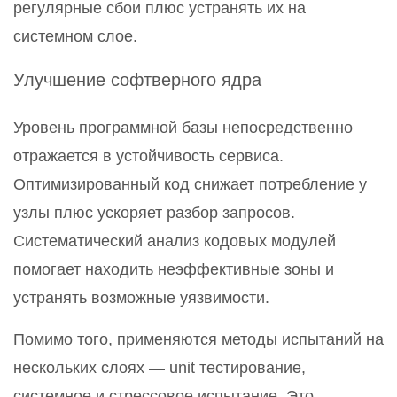
регулярные сбои плюс устранять их на
системном слое.
Улучшение софтверного ядра
Уровень программной базы непосредственно
отражается в устойчивость сервиса.
Оптимизированный код снижает потребление у
узлы плюс ускоряет разбор запросов.
Систематический анализ кодовых модулей
помогает находить неэффективные зоны и
устранять возможные уязвимости.
Помимо того, применяются методы испытаний на
нескольких слоях — unit тестирование,
системное и стрессовое испытание. Это