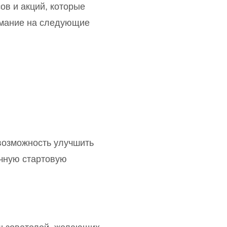
ов и акций, которые
нимание на следующие
 возможность улучшить
ичную стартовую