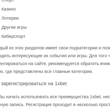
Спорт
Казино
Лотереи
Другие игры
Киберспорт
дый из этих разделов имеет свои подкатегории и по
одить интересующие их события или игры. Для того 
ентироваться на сайте, рекомендуется обратить вни
ю, где представлены все главные категории.
 зарегистрироваться на 1xbet
бы начать использовать все преимущества 1xbet, не
тную запись. Регистрация проходит в несколько прос