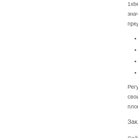
1xb
зна
пре
Рег
сво
пло
Зак