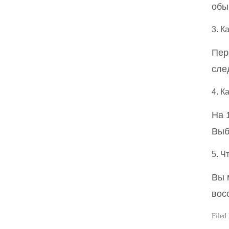
обы
3. К
Пер
сле
4. К
На 
Выб
5. Ч
Вы 
вос
Filed