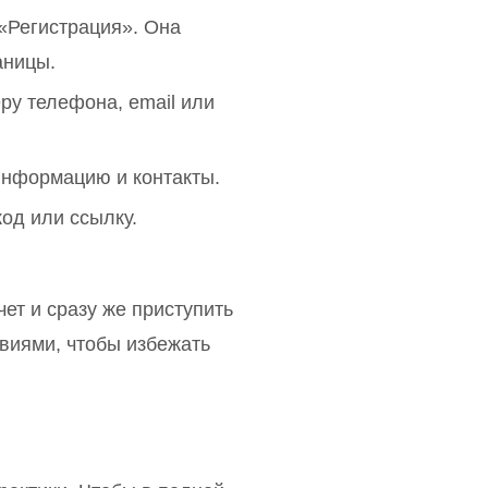
«Регистрация». Она
аницы.
ру телефона, email или
нформацию и контакты.
од или ссылку.
ет и сразу же приступить
овиями, чтобы избежать