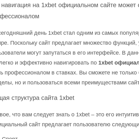
 навигация на 1xbet официальном сайте может 
фессионалом
сегодняшний день 1xbet стал одним из самых попул
ире. Поскольку сайт предлагает множество функций, у
ьзователи могут запутаться в его интерфейсе. В дан
 легко и эффективно навигировать по
1xbet официа
ть профессионалом в ставках. Вы сможете не только
делы, но и пользоваться всеми преимуществами сайт
ая структура сайта 1xbet
вое, что вам следует знать о 1xbet – это его интуити
циальный сайт предлагает пользователю следующи