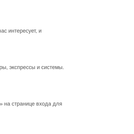
ас интересует, и
ры, экспрессы и системы.
 на странице входа для