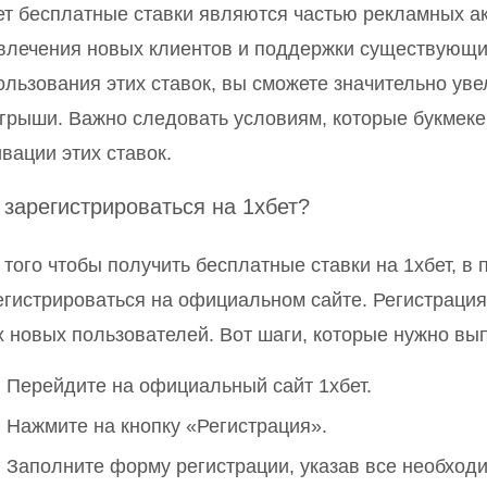
ет бесплатные ставки являются частью рекламных а
влечения новых клиентов и поддержки существующ
ользования этих ставок, вы сможете значительно ув
грыши. Важно следовать условиям, которые букмеке
ивации этих ставок.
 зарегистрироваться на 1хбет?
 того чтобы получить бесплатные ставки на 1хбет, в
егистрироваться на официальном сайте. Регистрация
х новых пользователей. Вот шаги, которые нужно вы
Перейдите на официальный сайт 1хбет.
Нажмите на кнопку «Регистрация».
Заполните форму регистрации, указав все необход