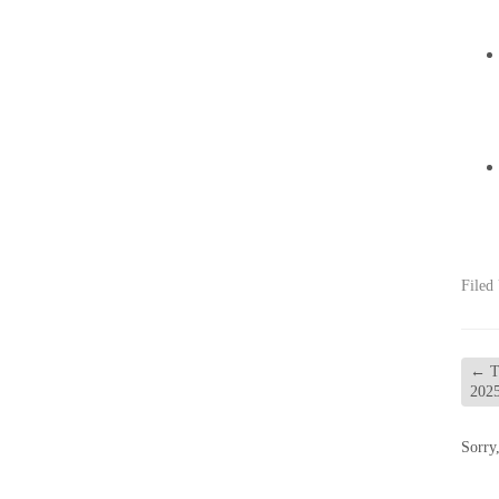
Filed
←
Т
2025
Sorry,