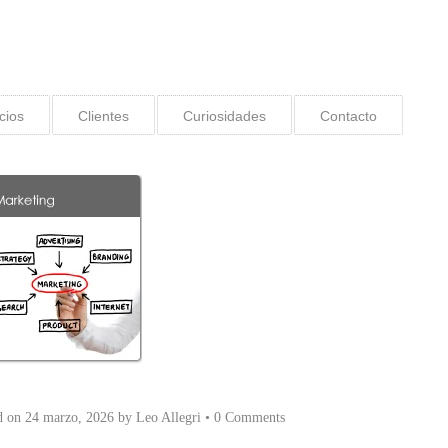
cios
Clientes
Curiosidades
Contacto
d on
24 marzo, 2026
by
Leo Allegri
•
0 Comments