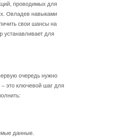
кций, проводимых для
их. Овладев навыками
еличить свои шансы на
р устанавливает для
 первую очередь нужно
 – это ключевой шаг для
полнить:
имые данные.