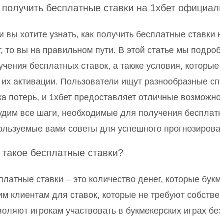
 получить бесплатные ставки на 1хбет официал
и вы хотите узнать, как получить бесплатные ставки
т, то вы на правильном пути. В этой статье мы подр
учения бесплатных ставок, а также условия, которы
 их активации. Пользователи ищут разнообразные сп
ка потерь, и 1хбет предоставляет отличные возможно
удим все шаги, необходимые для получения бесплат
ользуемые вами советы для успешного прогнозирова
 такое бесплатные ставки?
платные ставки – это количество денег, которые бук
им клиентам для ставок, которые не требуют собстве
воляют игрокам участвовать в букмекерских играх бе