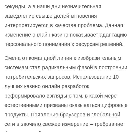
секунды, а в наши дни незначительная
замедление свыше долей мгновения
интерпретируется в качестве проблема. Данная
изменение онлайн казино показывает адаптацию
персонального понимания к ресурсам решений.
Смена от командной линии к изобразительным
системам стал радикальным фазой в построении
потребительских запросов. Использование 10
лучших казино онлайн разработок
реформировало взгляды о том, в какой мере
естественными призваны оказываться цифровые
продукты. Появление браузеров и глобальной
сети включило свежее измерение – требование