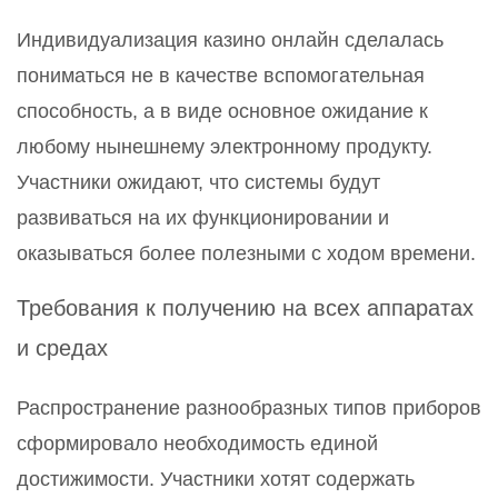
Индивидуализация казино онлайн сделалась
пониматься не в качестве вспомогательная
способность, а в виде основное ожидание к
любому нынешнему электронному продукту.
Участники ожидают, что системы будут
развиваться на их функционировании и
оказываться более полезными с ходом времени.
Требования к получению на всех аппаратах
и средах
Распространение разнообразных типов приборов
сформировало необходимость единой
достижимости. Участники хотят содержать