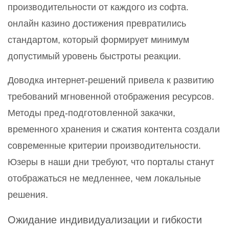
производительности от каждого из софта.
онлайн казино достижения превратились
стандартом, который формирует минимум
допустимый уровень быстроты реакции.
Доводка интернет-решений привела к развитию
требований мгновенной отображения ресурсов.
Методы пред-подготовленной закачки,
временного хранения и сжатия контента создали
современные критерии производительности.
Юзеры в наши дни требуют, что порталы станут
отображаться не медленнее, чем локальные
решения.
Ожидание индивидуализации и гибкости