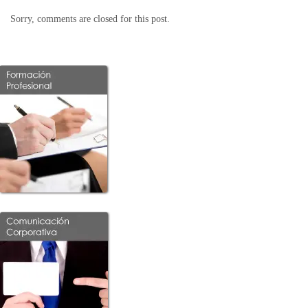
Sorry, comments are closed for this post.