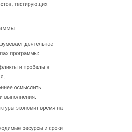
естов, тестирующих
раммы
азумевает деятельное
апах программы:
нфликты и пробелы в
я.
веннее осмыслить
ли выполнения.
ктуры экономит время на
ходимые ресурсы и сроки