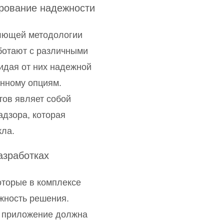
рование надежности
лющей методологии
ботают с различными
идая от них надежной
нному опциям.
тов являет собой
адзора, которая
кла.
азработках
оторые в комплексе
жность решения.
– приложение должна