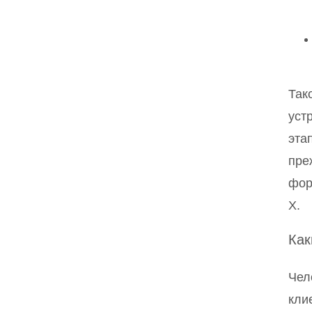
Так
уст
эта
пре
фор
X.
Как
Чел
кли