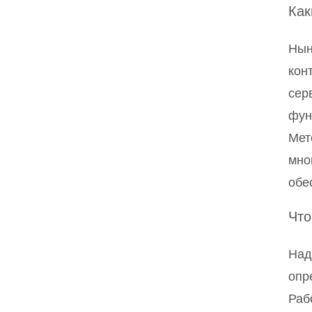
Как
Нын
кон
сер
фун
Мет
мно
обе
Что
Над
опр
Раб