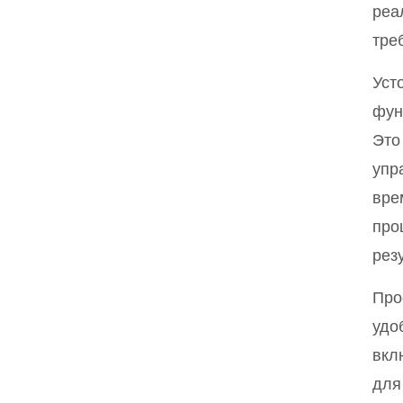
реа
тре
Уст
фун
Это
упр
вре
про
рез
Про
удо
вкл
для