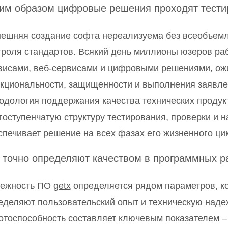
им образом цифровые решения проходят тести
ешняя создание софта нереализуема без всеобъем
троля стандартов. Всякий день миллионы юзеров ра
висами, веб-сервисами и цифровыми решениями, ож
кциональности, защищенности и выполнения заявле
одология поддержания качества технических продук
гоступенчатую структуру тестирования, проверки и н
спечивает решение на всех фазах его жизненного ци
 точно определяют качеством в программных р
ежность ПО
getx
определяется рядом параметров, к
еделяют пользовательский опыт и техническую наде
отоспособность составляет ключевым показателем 