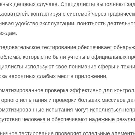
жных деловых случаев. Специалисты выполняют зад
ьзователей, контактируя с системой через графичес
нивая удобство эксплуатации, понятность деятельно
еждам.
ледовательское тестирование обеспечивает обнару
роблемы, которые не были учтены в официальных п
циалисты используют свое понимание сферы и техн
ска вероятных слабых мест в приложении.
оматизированное проверка эффективно для контрол
торного испытания и проверки больших массивов да
оматизированные испытания могут исполняться непр
сутствия человека и обеспечивают надежные результ
ничное тестирование проверяет отдельные элементы