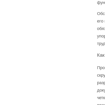
фун
Обс
его
обя
упо
тру
Как
Про
скр
раз
док
чет