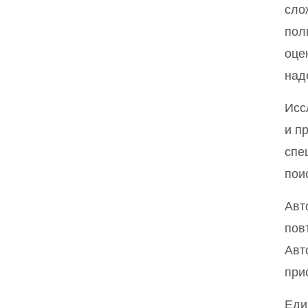
сло
пол
оце
над
Исс
и п
спе
пои
Авт
пов
Авт
при
Еди