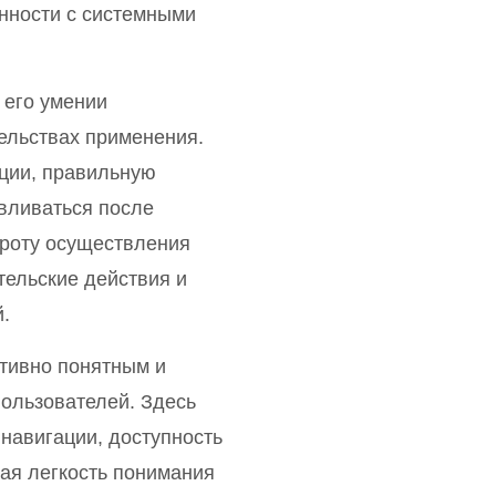
нности с системными
 его умении
ельствах применения.
ции, правильную
вливаться после
троту осуществления
тельские действия и
.
итивно понятным и
пользователей. Здесь
навигации, доступность
ая легкость понимания