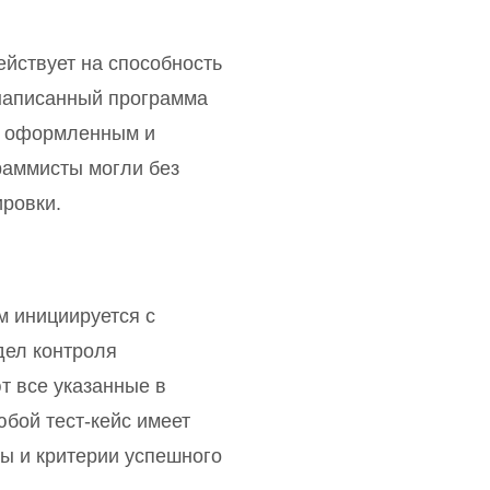
йствует на способность
 написанный программа
о оформленным и
раммисты могли без
ировки.
м инициируется с
дел контроля
т все указанные в
бой тест-кейс имеет
ы и критерии успешного