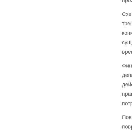
про
Схе
тре
кон
сущ
вре
Фин
деп
дей
пра
пот
Пов
пов