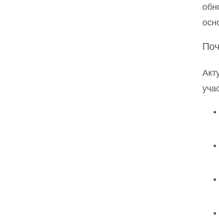
обн
осн
Поч
Акт
уча