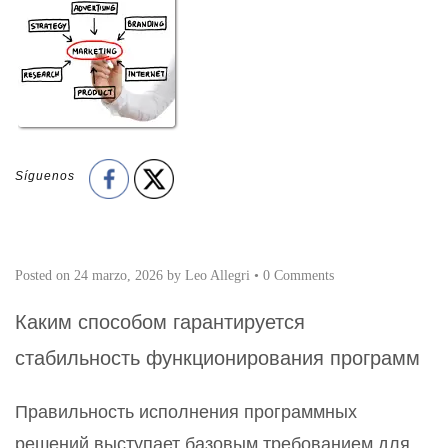
Síguenos
Posted on
24 marzo, 2026
by
Leo Allegri
•
0 Comments
Каким способом гарантируется
стабильность функционирования программ
Правильность исполнения программных
решений выступает базовым требованием для