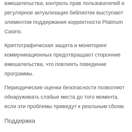
вмешательства, контроль прав пользователей и
регулярное актуализация библиотек выступают
элементом поддержания корректности Platinum
Casino.
Криптографическая защита и мониторинг
коммуникационных предотвращают сторонние
вмешательства, что повлиять поведение
программы.
Периодические оценки безопасности позволяют
обнаруживать слабые места до того момента,
если эти проблемы приведут к реальным сбоям.
Поддержка