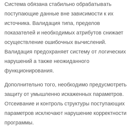
Система обязана стабильно обрабатывать
поступающие данные вне зависимости к их
источника. Валидация типа, пределов
показателей и необходимых атрибутов снижает
осуществление ошибочных вычислений.
Валидация предохраняет систему от логических
нарушений а также неожиданного
функционирования.
Дополнительно того, необходимо предусмотреть
защиту от умышленно искаженных параметров.
Отсеивание и контроль структуры поступающих
параметров исключают нарушение корректности
программы.