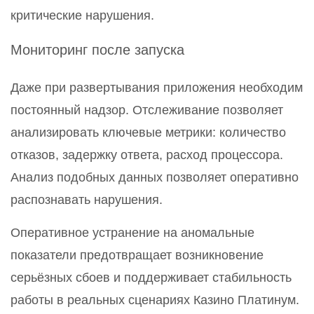
критические нарушения.
Мониторинг после запуска
Даже при развертывания приложения необходим
постоянный надзор. Отслеживание позволяет
анализировать ключевые метрики: количество
отказов, задержку ответа, расход процессора.
Анализ подобных данных позволяет оперативно
распознавать нарушения.
Оперативное устранение на аномальные
показатели предотвращает возникновение
серьёзных сбоев и поддерживает стабильность
работы в реальных сценариях Казино Платинум.