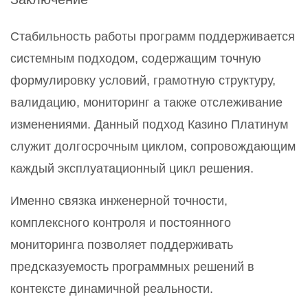
Стабильность работы программ поддерживается
системным подходом, содержащим точную
формулировку условий, грамотную структуру,
валидацию, мониторинг а также отслеживание
изменениями. Данный подход Казино Платинум
служит долгосрочным циклом, сопровождающим
каждый эксплуатационный цикл решения.
Именно связка инженерной точности,
комплексного контроля и постоянного
мониторинга позволяет поддерживать
предсказуемость программных решений в
контексте динамичной реальности.