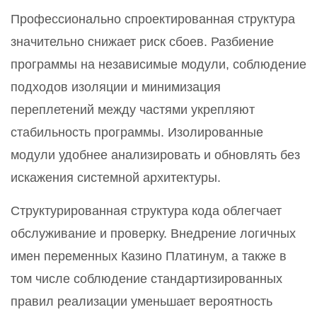
Профессионально спроектированная структура
значительно снижает риск сбоев. Разбиение
программы на независимые модули, соблюдение
подходов изоляции и минимизация
переплетений между частями укрепляют
стабильность программы. Изолированные
модули удобнее анализировать и обновлять без
искажения системной архитектуры.
Структурированная структура кода облегчает
обслуживание и проверку. Внедрение логичных
имен переменных Казино Платинум, а также в
том числе соблюдение стандартизированных
правил реализации уменьшает вероятность