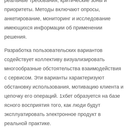
реальные требования, критические зоны и
приоритеты. Методы включают опросы,
анкетирование, мониторинг и исследование
имеющихся информации об применении
решения.
Разработка пользовательских вариантов
содействует коллективу визуализировать
многообразные обстоятельства взаимодействия
с сервисом. Эти варианты характеризуют
обстановку использования, мотивацию клиента и
цепочку его операций. 1хбет образуется на базе
ясного восприятия того, как люди будут
эксплуатировать электронное продукт в
реальной практике.