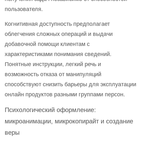
пользователя.
Когнитивная доступность предполагает
облегчения сложных операций и выдачи
добавочной помощи клиентам с
характеристиками понимания сведений.
Понятные инструкции, легкий речь и
возможность отказа от манипуляций
способствуют снизить барьеры для эксплуатации
онлайн продуктов разными группами персон.
Психологический оформление:
микроанимации, микрокопирайт и создание
веры