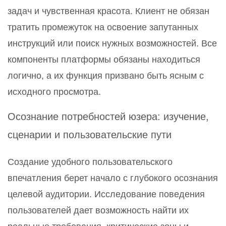
задач и чувственная красота. Клиент не обязан
тратить промежуток на освоение запутанных
инструкций или поиск нужных возможностей. Все
компоненты платформы обязаны находиться
логично, а их функция призвано быть ясным с
исходного просмотра.
Осознание потребностей юзера: изучение,
сценарии и пользовательские пути
Создание удобного пользовательского
впечатления берет начало с глубокого осознания
целевой аудитории. Исследование поведения
пользователей дает возможность найти их