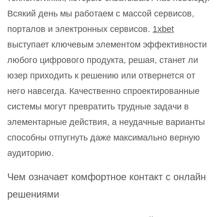
Всякий день мы работаем с массой сервисов,
порталов и электронных сервисов.
1хbet
выступает ключевым элементом эффективности
любого цифрового продукта, решая, станет ли
юзер приходить к решению или отвернется от
него навсегда. Качественно спроектированные
системы могут превратить трудные задачи в
элементарные действия, а неудачные варианты
способны отпугнуть даже максимально верную
аудиторию.
Чем означает комфортное контакт с онлайн
решениями