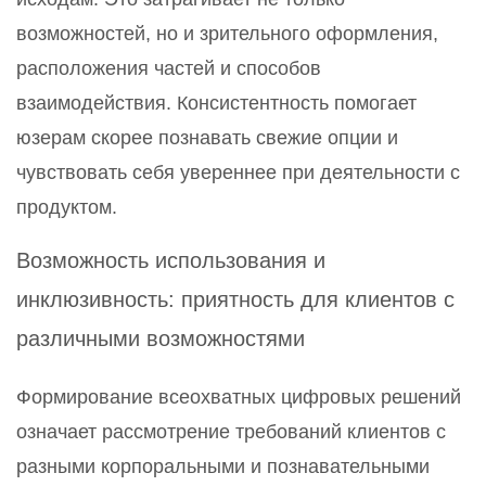
возможностей, но и зрительного оформления,
расположения частей и способов
взаимодействия. Консистентность помогает
юзерам скорее познавать свежие опции и
чувствовать себя увереннее при деятельности с
продуктом.
Возможность использования и
инклюзивность: приятность для клиентов с
различными возможностями
Формирование всеохватных цифровых решений
означает рассмотрение требований клиентов с
разными корпоральными и познавательными