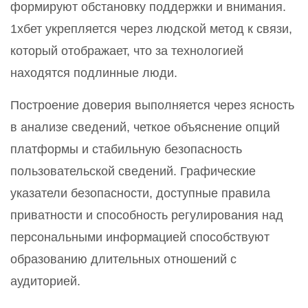
формируют обстановку поддержки и внимания.
1хбет укрепляется через людской метод к связи,
который отображает, что за технологией
находятся подлинные люди.
Построение доверия выполняется через ясность
в анализе сведений, четкое объяснение опций
платформы и стабильную безопасность
пользовательской сведений. Графические
указатели безопасности, доступные правила
приватности и способность регулирования над
персональными информацией способствуют
образованию длительных отношений с
аудиторией.