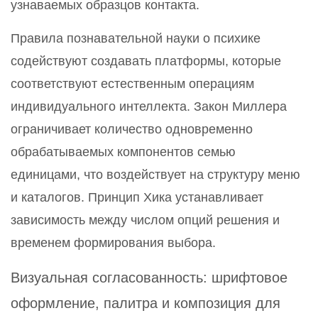
узнаваемых образцов контакта.
Правила познавательной науки о психике
содействуют создавать платформы, которые
соответствуют естественным операциям
индивидуального интеллекта. Закон Миллера
ограничивает количество одновременно
обрабатываемых компонентов семью
единицами, что воздействует на структуру меню
и каталогов. Принцип Хика устанавливает
зависимость между числом опций решения и
временем формирования выбора.
Визуальная согласованность: шрифтовое
оформление, палитра и композиция для