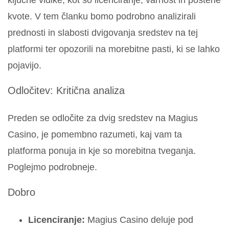
ključne vidike, kot so licenciranje, varnost in poštene
kvote. V tem članku bomo podrobno analizirali
prednosti in slabosti dvigovanja sredstev na tej
platformi ter opozorili na morebitne pasti, ki se lahko
pojavijo.
Odločitev: Kritična analiza
Preden se odločite za dvig sredstev na Magius
Casino, je pomembno razumeti, kaj vam ta
platforma ponuja in kje so morebitna tveganja.
Poglejmo podrobneje.
Dobro
Licenciranje:
Magius Casino deluje pod