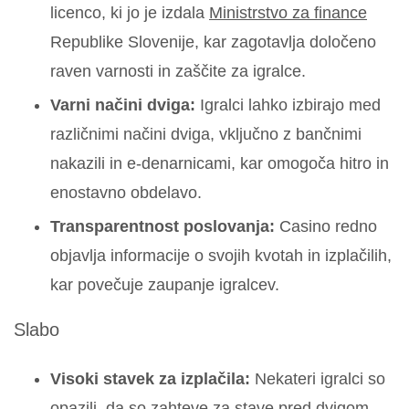
licenco, ki jo je izdala
Ministrstvo za finance
Republike Slovenije, kar zagotavlja določeno
raven varnosti in zaščite za igralce.
Varni načini dviga:
Igralci lahko izbirajo med
različnimi načini dviga, vključno z bančnimi
nakazili in e-denarnicami, kar omogoča hitro in
enostavno obdelavo.
Transparentnost poslovanja:
Casino redno
objavlja informacije o svojih kvotah in izplačilih,
kar povečuje zaupanje igralcev.
Slabo
Visoki stavek za izplačila:
Nekateri igralci so
opazili, da so zahteve za stave pred dvigom