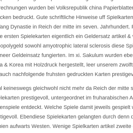
rechnungen wurden bei Volksrepublik china Papierblatte
ken bedruckt. Gute schriftliche Hinweise uff Spielkarten
Tang Dynastie in Reich der mitte im seven. Jahrhundert.
e ersten Spielekarten eigentlich ein Geldersatz artikel & 
polygeld sowohl amyotrophic lateral sclerosis diese Sp
eer Geldeinsatz fungierten. Im xi. Sakulum wurden eben
a & Korea mit Holzdruck hergestellt, leer unserem zwolf
 auch nachfolgende fruhsten gedruckten Karten prestigev
 keineswegs gleichwohl nicht mehr da Reich der mitte si
lekarten prestigevoll, untergeordnet im fruharabischen
enspiele entdeckt. Welche Spiele damit jeweils gespielt
tigevoll. Ebendiese Spielekarten gelangten durch denn 
ien aufwarts Westen. Wenige Spielkarten artikel zweit