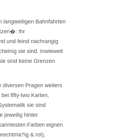
h langweiligen Bahnfahrten
itzen�: Ihr
nd und feind nachrangig
heinig sie sind. Inwieweit
sie sind keine Grenzen
e diversen Pragen weiters
bei fifty-two Karten,
 Systematik sie sind
 jeweilig hinter
ekanntesten Farben eignen
nrechtma?ig & rot),