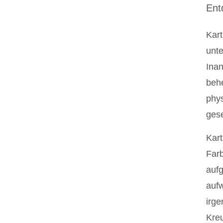
Ent
Kar
unte
Inan
behe
phys
gese
Kart
Farb
aufg
aufw
irge
Kreu