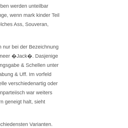
rben werden unteilbar
ge, wenn mark kinder Teil
elches Ass, Souveran,
n nur bei der Bezeichnung
neer �Jack�. Dasjenige
lungsgabe & Schellen unter
bung & Uff. Im vorfeld
lle verschiedenartig oder
parteiisch war weiters
geneigt halt, sieht
schiedensten Varianten.