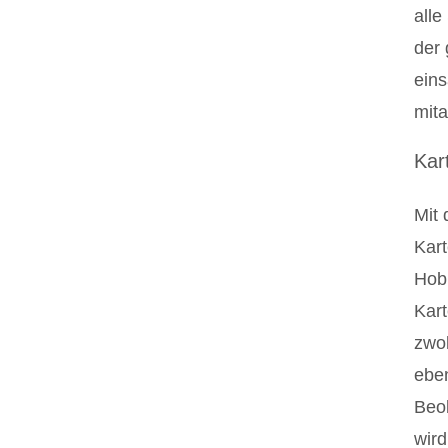
alle
der 
eins
mita
Kar
Mit
Kart
Hob
Kart
zwol
ebe
Beob
wird