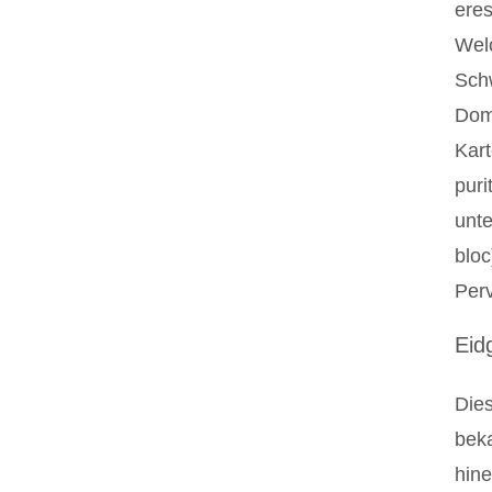
ere
Welc
Sch
Domi
Kart
pur
unte
bloc
Perv
Eid
Dies
beka
hine