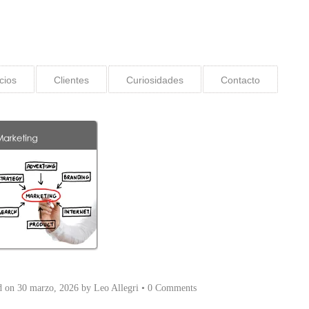
cios
Clientes
Curiosidades
Contacto
d on
30 marzo, 2026
by
Leo Allegri
•
0 Comments