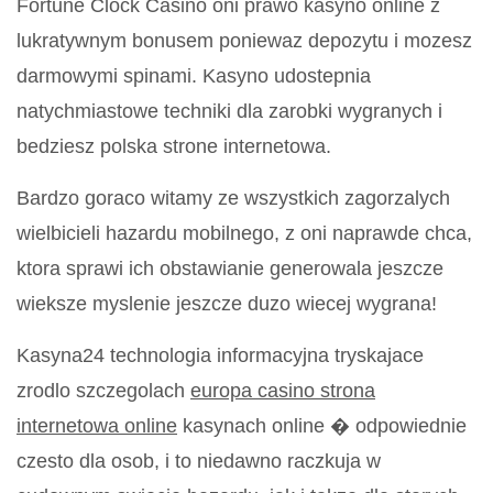
Fortune Clock Casino oni prawo kasyno online z
lukratywnym bonusem poniewaz depozytu i mozesz
darmowymi spinami. Kasyno udostepnia
natychmiastowe techniki dla zarobki wygranych i
bedziesz polska strone internetowa.
Bardzo goraco witamy ze wszystkich zagorzalych
wielbicieli hazardu mobilnego, z oni naprawde chca,
ktora sprawi ich obstawianie generowala jeszcze
wieksze myslenie jeszcze duzo wiecej wygrana!
Kasyna24 technologia informacyjna tryskajace
zrodlo szczegolach
europa casino strona
internetowa online
kasynach online � odpowiednie
czesto dla osob, i to niedawno raczkuja w