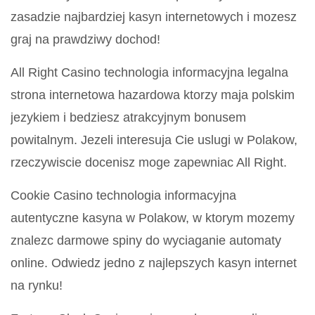
zasadzie najbardziej kasyn internetowych i mozesz
graj na prawdziwy dochod!
All Right Casino technologia informacyjna legalna
strona internetowa hazardowa ktorzy maja polskim
jezykiem i bedziesz atrakcyjnym bonusem
powitalnym. Jezeli interesuja Cie uslugi w Polakow,
rzeczywiscie docenisz moge zapewniac All Right.
Cookie Casino technologia informacyjna
autentyczne kasyna w Polakow, w ktorym mozemy
znalezc darmowe spiny do wyciaganie automaty
online. Odwiedz jedno z najlepszych kasyn internet
na rynku!