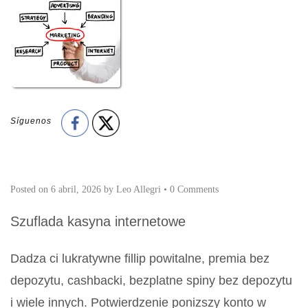
Síguenos
Posted on
6 abril, 2026
by
Leo Allegri
•
0 Comments
Szuflada kasyna internetowe
Dadza ci lukratywne fillip powitalne, premia bez
depozytu, cashbacki, bezplatne spiny bez depozytu
i wiele innych. Potwierdzenie ponizszy konto w