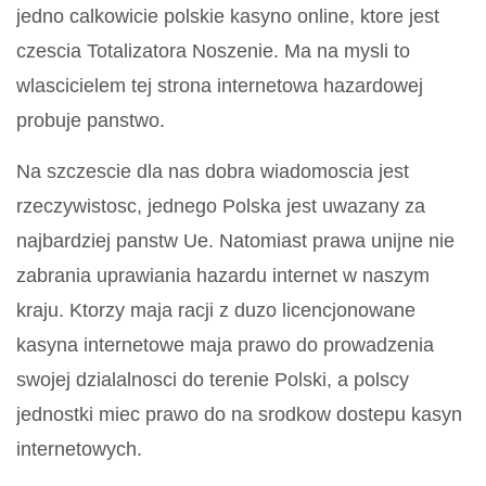
jedno calkowicie polskie kasyno online, ktore jest
czescia Totalizatora Noszenie. Ma na mysli to
wlascicielem tej strona internetowa hazardowej
probuje panstwo.
Na szczescie dla nas dobra wiadomoscia jest
rzeczywistosc, jednego Polska jest uwazany za
najbardziej panstw Ue. Natomiast prawa unijne nie
zabrania uprawiania hazardu internet w naszym
kraju. Ktorzy maja racji z duzo licencjonowane
kasyna internetowe maja prawo do prowadzenia
swojej dzialalnosci do terenie Polski, a polscy
jednostki miec prawo do na srodkow dostepu kasyn
internetowych.