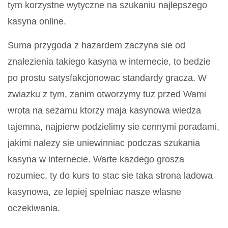
tym korzystne wytyczne na szukaniu najlepszego
kasyna online.
Suma przygoda z hazardem zaczyna sie od
znalezienia takiego kasyna w internecie, to bedzie
po prostu satysfakcjonowac standardy gracza. W
zwiazku z tym, zanim otworzymy tuz przed Wami
wrota na sezamu ktorzy maja kasynowa wiedza
tajemna, najpierw podzielimy sie cennymi poradami,
jakimi nalezy sie uniewinniac podczas szukania
kasyna w internecie. Warte kazdego grosza
rozumiec, ty do kurs to stac sie taka strona ladowa
kasynowa, ze lepiej spelniac nasze wlasne
oczekiwania.