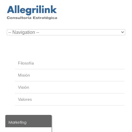
Filosofía
Misión
Visión
Valores