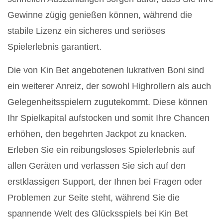
Gewinne zügig genießen können, während die
stabile Lizenz ein sicheres und seriöses
Spielerlebnis garantiert.
Die von Kin Bet angebotenen lukrativen Boni sind
ein weiterer Anreiz, der sowohl Highrollern als auch
Gelegenheitsspielern zugutekommt. Diese können
Ihr Spielkapital aufstocken und somit Ihre Chancen
erhöhen, den begehrten Jackpot zu knacken.
Erleben Sie ein reibungsloses Spielerlebnis auf
allen Geräten und verlassen Sie sich auf den
erstklassigen Support, der Ihnen bei Fragen oder
Problemen zur Seite steht, während Sie die
spannende Welt des Glücksspiels bei Kin Bet