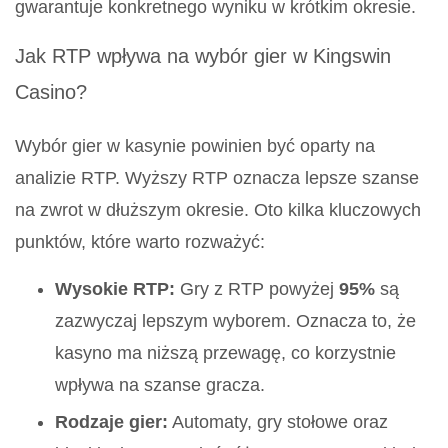
gwarantuje konkretnego wyniku w krótkim okresie.
Jak RTP wpływa na wybór gier w Kingswin
Casino?
Wybór gier w kasynie powinien być oparty na
analizie RTP. Wyższy RTP oznacza lepsze szanse
na zwrot w dłuższym okresie. Oto kilka kluczowych
punktów, które warto rozważyć:
Wysokie RTP:
Gry z RTP powyżej
95%
są
zazwyczaj lepszym wyborem. Oznacza to, że
kasyno ma niższą przewagę, co korzystnie
wpływa na szanse gracza.
Rodzaje gier:
Automaty, gry stołowe oraz