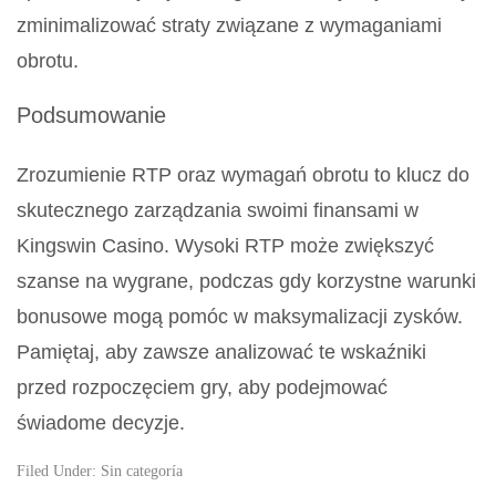
zminimalizować straty związane z wymaganiami
obrotu.
Podsumowanie
Zrozumienie RTP oraz wymagań obrotu to klucz do
skutecznego zarządzania swoimi finansami w
Kingswin Casino. Wysoki RTP może zwiększyć
szanse na wygrane, podczas gdy korzystne warunki
bonusowe mogą pomóc w maksymalizacji zysków.
Pamiętaj, aby zawsze analizować te wskaźniki
przed rozpoczęciem gry, aby podejmować
świadome decyzje.
Filed Under:
Sin categoría