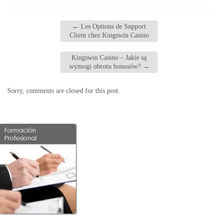
←
Les Options de Support
Client chez Kingswin Casino
Kingswin Casino – Jakie są
wymogi obrotu bonusów?
→
Sorry, comments are closed for this post.