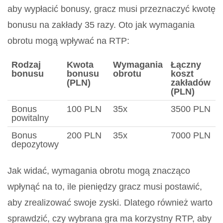
aby wypłacić bonusy, gracz musi przeznaczyć kwotę
bonusu na zakłady 35 razy. Oto jak wymagania
obrotu mogą wpływać na RTP:
Rodzaj
Kwota
Wymagania
Łączny
bonusu
bonusu
obrotu
koszt
(PLN)
zakładów
(PLN)
Bonus
100 PLN
35x
3500 PLN
powitalny
Bonus
200 PLN
35x
7000 PLN
depozytowy
Jak widać, wymagania obrotu mogą znacząco
wpłynąć na to, ile pieniędzy gracz musi postawić,
aby zrealizować swoje zyski. Dlatego również warto
sprawdzić, czy wybrana gra ma korzystny RTP, aby