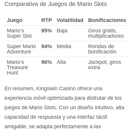
Comparativa de Juegos de Mario Slots
Juego
RTP
Volatilidad
Bonificaciones
Mario’s
95%
Baja
Giros gratis,
Super Slot
multiplicadores
Super Mario
94%
Media
Rondas de
Adventure
bonificación
Mario’s
96%
Alta
Jackpot, giros
Treasure
extra
Hunt
En resumen, Kingswin Casino ofrece una
experiencia móvil optimizada para disfrutar de los
juegos de Mario Slots. Con un diseño intuitivo, alta
capacidad de respuesta y una interfaz táctil
amigable, se adapta perfectamente a las