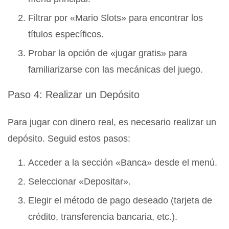
Filtrar por «Mario Slots» para encontrar los
títulos específicos.
Probar la opción de «jugar gratis» para
familiarizarse con las mecánicas del juego.
Paso 4: Realizar un Depósito
Para jugar con dinero real, es necesario realizar un
depósito. Seguid estos pasos:
Acceder a la sección «Banca» desde el menú.
Seleccionar «Depositar».
Elegir el método de pago deseado (tarjeta de
crédito, transferencia bancaria, etc.).