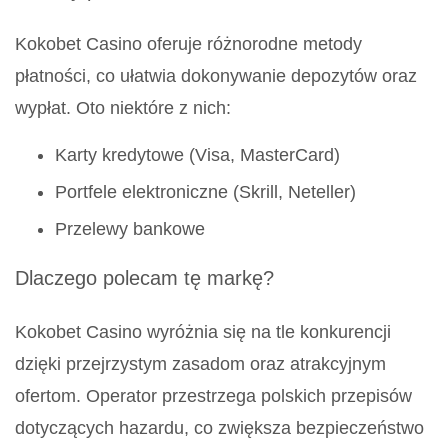
Kokobet Casino oferuje różnorodne metody
płatności, co ułatwia dokonywanie depozytów oraz
wypłat. Oto niektóre z nich:
Karty kredytowe (Visa, MasterCard)
Portfele elektroniczne (Skrill, Neteller)
Przelewy bankowe
Dlaczego polecam tę markę?
Kokobet Casino wyróżnia się na tle konkurencji
dzięki przejrzystym zasadom oraz atrakcyjnym
ofertom. Operator przestrzega polskich przepisów
dotyczących hazardu, co zwiększa bezpieczeństwo