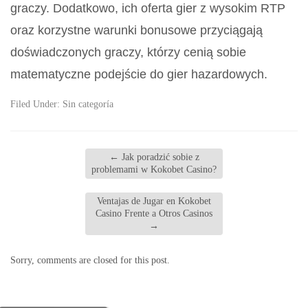
graczy. Dodatkowo, ich oferta gier z wysokim RTP
oraz korzystne warunki bonusowe przyciągają
doświadczonych graczy, którzy cenią sobie
matematyczne podejście do gier hazardowych.
Filed Under:
Sin categoría
←
Jak poradzić sobie z
problemami w Kokobet Casino?
Ventajas de Jugar en Kokobet
Casino Frente a Otros Casinos
→
Sorry, comments are closed for this post.