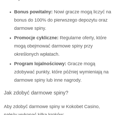
Bonus powitalny:
Nowi gracze mogą liczyć na
bonus do 100% do pierwszego depozytu oraz
darmowe spiny.
Promocje cykliczne:
Regularne oferty, które
mogą obejmować darmowe spiny przy
określonych wpłatach.
Program lojalnościowy:
Gracze mogą
zdobywać punkty, które później wymieniają na
darmowe spiny lub inne nagrody.
Jak zdobyć darmowe spiny?
Aby zdobyć darmowe spiny w Kokobet Casino,
należy wykonać kilka kroków: