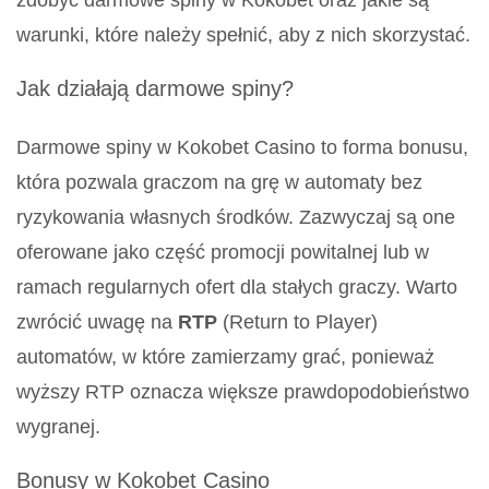
zdobyć darmowe spiny w Kokobet oraz jakie są
warunki, które należy spełnić, aby z nich skorzystać.
Jak działają darmowe spiny?
Darmowe spiny w Kokobet Casino to forma bonusu,
która pozwala graczom na grę w automaty bez
ryzykowania własnych środków. Zazwyczaj są one
oferowane jako część promocji powitalnej lub w
ramach regularnych ofert dla stałych graczy. Warto
zwrócić uwagę na
RTP
(Return to Player)
automatów, w które zamierzamy grać, ponieważ
wyższy RTP oznacza większe prawdopodobieństwo
wygranej.
Bonusy w Kokobet Casino