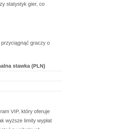
y statystyk gier, co
 przyciągnąć graczy o
alna stawka (PLN)
am VIP, który oferuje
ak wyższe limity wypłat