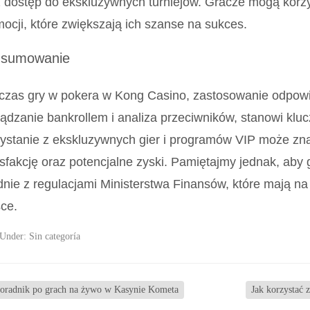
 dostęp do ekskluzywnych turniejów. Gracze mogą korzy
ocji, które zwiększają ich szanse na sukces.
sumowanie
zas gry w pokera w Kong Casino, zastosowanie odpowiedn
ądzanie bankrollem i analiza przeciwników, stanowi klu
ystanie z ekskluzywnych gier i programów VIP może zn
sfakcję oraz potencjalne zyski. Pamiętajmy jednak, aby 
nie z regulacjami Ministerstwa Finansów, które mają na
ce.
 Under:
Sin categoría
oradnik po grach na żywo w Kasynie Kometa
Jak korzystać 