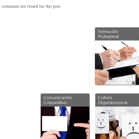
 comments are closed for this post.