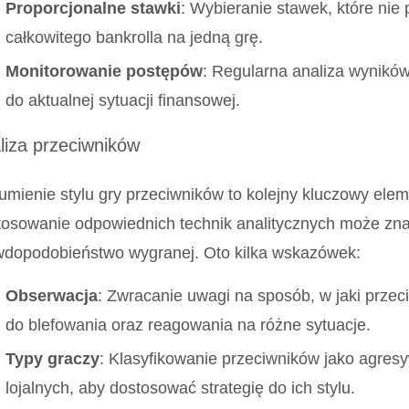
Proporcjonalne stawki
: Wybieranie stawek, które nie
całkowitego bankrolla na jedną grę.
Monitorowanie postępów
: Regularna analiza wyników
do aktualnej sytuacji finansowej.
liza przeciwników
mienie stylu gry przeciwników to kolejny kluczowy eleme
tosowanie odpowiednich technik analitycznych może zn
wdopodobieństwo wygranej. Oto kilka wskazówek:
Obserwacja
: Zwracanie uwagi na sposób, w jaki przeci
do blefowania oraz reagowania na różne sytuacje.
Typy graczy
: Klasyfikowanie przeciwników jako agres
lojalnych, aby dostosować strategię do ich stylu.