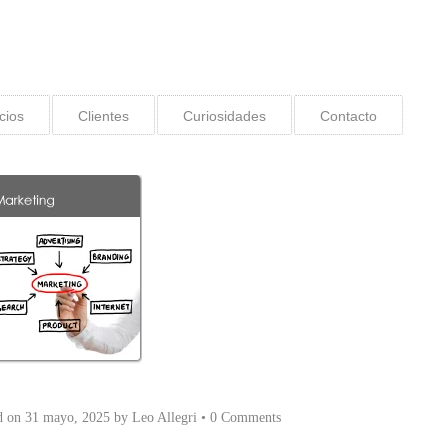
cios
Clientes
Curiosidades
Contacto
d on
31 mayo, 2025
by
Leo Allegri
•
0 Comments