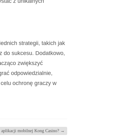
stać z unikalnych
ich strategii, takich jak
cz do sukcesu. Dodatkowo,
acząco zwiększyć
grać odpowiedzialnie,
 celu ochronę graczy w
z aplikacji mobilnej Kong Casino?
→