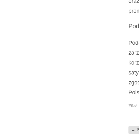
oraz
prom
Pod
Podc
zarz
korz
saty
zgod
Pols
Filed
←
P