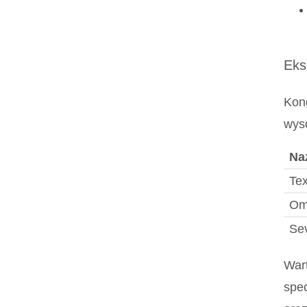
Eks
Kong
wyso
Na
Te
Om
Se
Wart
spec