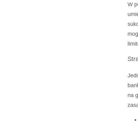
W po
umie
sukc
mog
limi
Str
Jed
bank
na g
zas