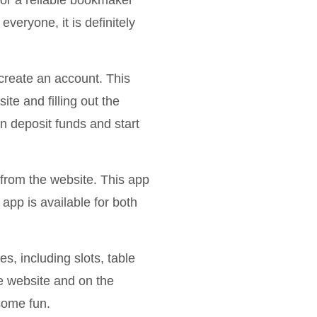
for a reliable bookmaker
everyone, it is definitely
create an account. This
te and filling out the
n deposit funds and start
from the website. This app
 app is available for both
s, including slots, table
e website and on the
some fun.