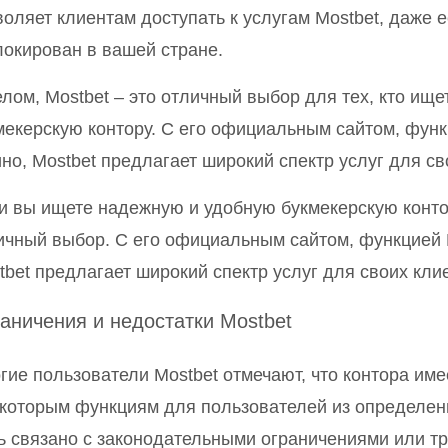
воляет клиентам доступать к услугам Mostbet, даже
локирован в вашей стране.
елом, Mostbet – это отличный выбор для тех, кто ищ
мекерскую контору. С его официальным сайтом, функ
ино, Mostbet предлагает широкий спектр услуг для св
и вы ищете надежную и удобную букмекерскую контору
ичный выбор. С его официальным сайтом, функцией M
tbet предлагает широкий спектр услуг для своих кли
аничения и недостатки Mostbet
гие пользователи Mostbet отмечают, что контора име
екоторым функциям для пользователей из определен
ь связано с законодательными ограничениями или т