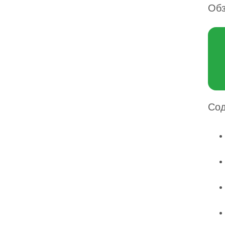
Обз
Со