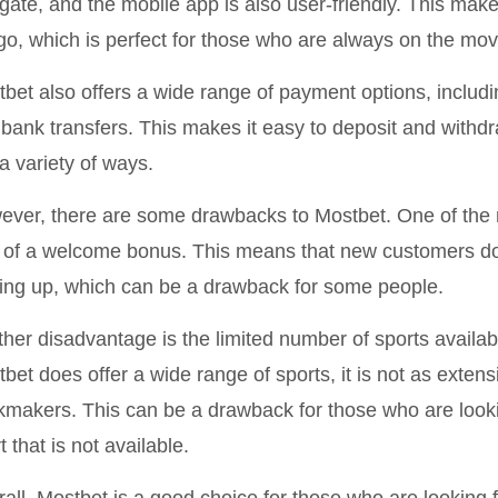
gate, and the mobile app is also user-friendly. This make
go, which is perfect for those who are always on the mov
bet also offers a wide range of payment options, includin
bank transfers. This makes it easy to deposit and withd
n a variety of ways.
ver, there are some drawbacks to Mostbet. One of the 
 of a welcome bonus. This means that new customers do
ing up, which can be a drawback for some people.
her disadvantage is the limited number of sports availabl
bet does offer a wide range of sports, it is not as exten
makers. This can be a drawback for those who are lookin
t that is not available.