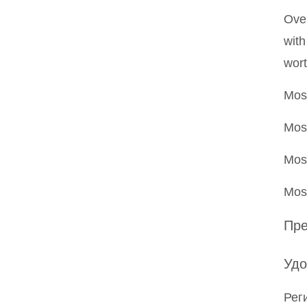
Over
with
wort
Most
Most
Most
Most
Пре
Удо
Рег