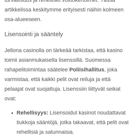
turvallisuus ja rehelliset voittokertoimet. Tässä
artikkelissa keskitymme erityisesti näihin kolmeen
osa-alueeseen.
Lisensointi ja sääntely
Jellona casinolla on tärkeää tarkistaa, että kasino
toimii asianmukaisella lisenssillä. Suomessa
rahapelitoimintaa säätelee
Poliisihallitus
, joka
varmistaa, että kaikki pelit ovat reiluja ja että
pelaajat ovat suojattuja. Lisenssiin liittyvät seikat
ovat:
Rehellisyys:
Lisensoidut kasinot noudattavat
tiukkoja sääntöjä, jotka takaavat, että pelit ovat
rehellisiä ja satunnaisia.