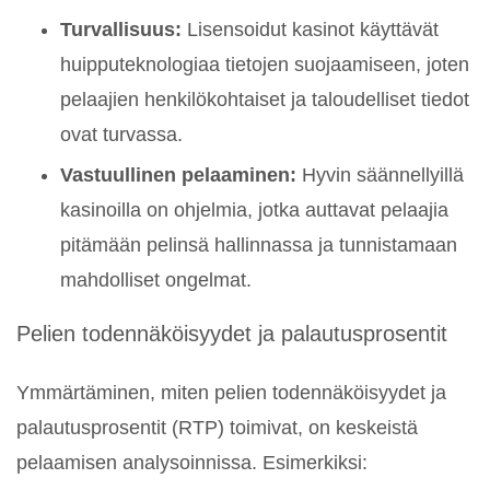
Turvallisuus:
Lisensoidut kasinot käyttävät
huipputeknologiaa tietojen suojaamiseen, joten
pelaajien henkilökohtaiset ja taloudelliset tiedot
ovat turvassa.
Vastuullinen pelaaminen:
Hyvin säännellyillä
kasinoilla on ohjelmia, jotka auttavat pelaajia
pitämään pelinsä hallinnassa ja tunnistamaan
mahdolliset ongelmat.
Pelien todennäköisyydet ja palautusprosentit
Ymmärtäminen, miten pelien todennäköisyydet ja
palautusprosentit (RTP) toimivat, on keskeistä
pelaamisen analysoinnissa. Esimerkiksi: