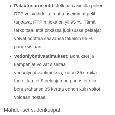
Palautusprosentit:
Jellona casinolla pelien
RTP voi vaihdella, mutta useimmat pelit
tarjoavat RTP:n, joka on yli 95 %. Tämä
tarkoittaa, että pitkässä juoksussa pelaajat
voivat odottaa saavansa takaisin 95 %
panoksistaan.
Vedonlyöntivaatimukset:
Bonukset ja
kampanjat voivat sisältää
vedonlyöntivaatimuksia, kuten 35x, mikä
tarkoittaa, että pelaajan on panostettava
bonusrahansa 35 kertaa ennen kuin voitot
voidaan nostaa.
Mahdolliset sudenkuopat