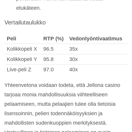
etukäteen.
Vertailutaulukko
Peli
RTP (%)
Vedonlyöntivaatimus
Kolikkopeli X
96.5
35x
Kolikkopeli Y
95.8
30x
Live-peli Z
97.0
40x
Yhteenvetona voidaan todeta, että Jellona casino
tarjoaa monia mahdollisuuksia viihteelliseen
pelaamiseen, mutta pelaajien tulee olla tietoisia
lisensoinnin, pelien todennäköisyyksien ja
mahdollisten sudenkuoppien merkityksestä.