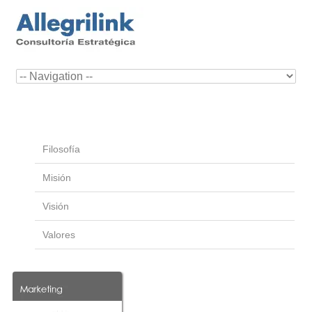
Filosofía
Misión
Visión
Valores