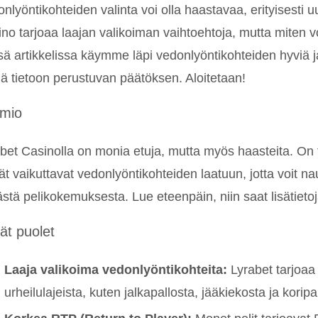
nlyöntikohteiden valinta voi olla haastavaa, erityisesti uus
no tarjoaa laajan valikoiman vaihtoehtoja, mutta miten v
ä artikkelissa käymme läpi vedonlyöntikohteiden hyviä ja 
ä tietoon perustuvan päätöksen. Aloitetaan!
mio
bet Casinolla on monia etuja, mutta myös haasteita. On
jät vaikuttavat vedonlyöntikohteiden laatuun, jotta voit 
stä pelikokemuksesta. Lue eteenpäin, niin saat lisätietoj
ät puolet
Laaja valikoima vedonlyöntikohteita:
Lyrabet tarjoaa 
urheilulajeista, kuten jalkapallosta, jääkiekosta ja koripa