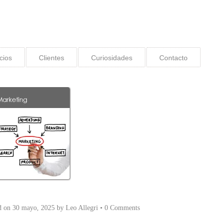
cios
Clientes
Curiosidades
Contacto
d on
30 mayo, 2025
by
Leo Allegri
•
0 Comments