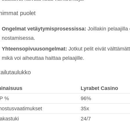
immat puolet
Ongelmat vetäytymisprosessissa:
Joillakin pelaajilla
nostamisessa.
Yhteensopivuusongelmat:
Jotkut pelit eivät välttämättä 
mikä voi aiheuttaa haittaa pelaajille.
tailutaulukko
inaisuus
Lyrabet Casino
P %
96%
nostusvaatimukset
35x
akastuki
24/7