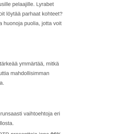
ille pelaajille. Lyrabet
oit löytää parhaat kohteet?
huonoja puolia, jotta voit
 tärkeää ymmärtää, mitkä
nauttia mahdollisimman
a.
runsaasti vaihtoehtoja eri
llosta.