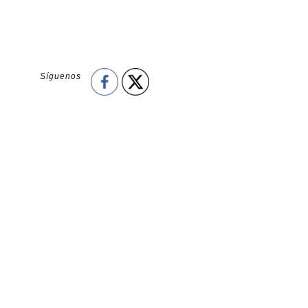
Síguenos