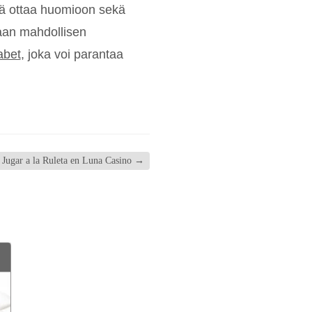
eää ottaa huomioon sekä
haan mahdollisen
abet
, joka voi parantaa
 Jugar a la Ruleta en Luna Casino
→