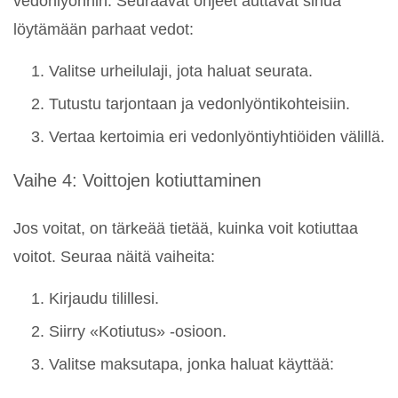
vedonlyönnin. Seuraavat ohjeet auttavat sinua
löytämään parhaat vedot:
Valitse urheilulaji, jota haluat seurata.
Tutustu tarjontaan ja vedonlyöntikohteisiin.
Vertaa kertoimia eri vedonlyöntiyhtiöiden välillä.
Vaihe 4: Voittojen kotiuttaminen
Jos voitat, on tärkeää tietää, kuinka voit kotiuttaa
voitot. Seuraa näitä vaiheita:
Kirjaudu tilillesi.
Siirry «Kotiutus» -osioon.
Valitse maksutapa, jonka haluat käyttää: