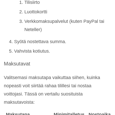
Tilisiirto
Luottokortti
Verkkomaksupalvelut (kuten PayPal tai
Neteller)
Syötä nostettava summa.
Vahvista kotiutus.
Maksutavat
Valitsemasi maksutapa vaikuttaa siihen, kuinka
nopeasti voit siirtää rahaa tilillesi tai nostaa
voittojasi. Tässä on vertailu suosituista
maksutavoista:
Maksutapa
Minimitalletus
Nostoaika