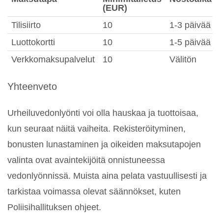
(EUR)
Tilisiirto
10
1-3 päivää
Luottokortti
10
1-5 päivää
Verkkomaksupalvelut
10
Välitön
Yhteenveto
Urheiluvedonlyönti voi olla hauskaa ja tuottoisaa,
kun seuraat näitä vaiheita. Rekisteröityminen,
bonusten lunastaminen ja oikeiden maksutapojen
valinta ovat avaintekijöitä onnistuneessa
vedonlyönnissä. Muista aina pelata vastuullisesti ja
tarkistaa voimassa olevat säännökset, kuten
Poliisihallituksen ohjeet.