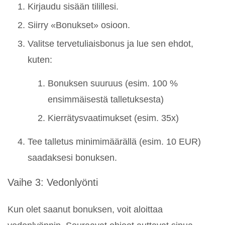
Kirjaudu sisään tilillesi.
Siirry «Bonukset» osioon.
Valitse tervetuliaisbonus ja lue sen ehdot,
kuten:
Bonuksen suuruus (esim. 100 %
ensimmäisestä talletuksesta)
Kierrätysvaatimukset (esim. 35x)
Tee talletus minimimäärällä (esim. 10 EUR)
saadaksesi bonuksen.
Vaihe 3: Vedonlyönti
Kun olet saanut bonuksen, voit aloittaa