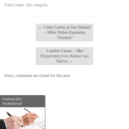
Filed Under:
Sin categoría
←
Lumo Casino ja Sen Säännöt
– Miksi Niihin Kannattaa
Tutustua?
Lunubet Casino – Μια
Εξερεύνηση στον Κόσμο των
Καζίνο
→
Sorry, comments are closed for this post.