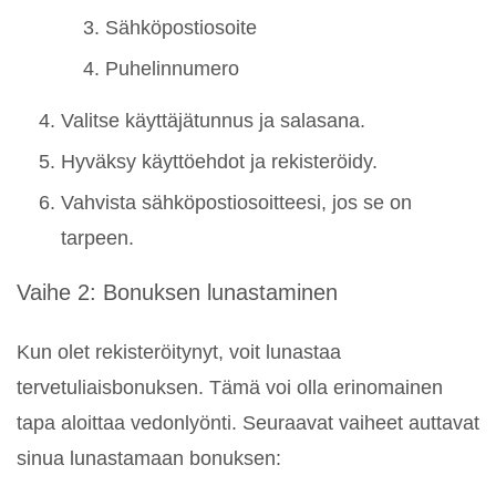
Sähköpostiosoite
Puhelinnumero
Valitse käyttäjätunnus ja salasana.
Hyväksy käyttöehdot ja rekisteröidy.
Vahvista sähköpostiosoitteesi, jos se on
tarpeen.
Vaihe 2: Bonuksen lunastaminen
Kun olet rekisteröitynyt, voit lunastaa
tervetuliaisbonuksen. Tämä voi olla erinomainen
tapa aloittaa vedonlyönti. Seuraavat vaiheet auttavat
sinua lunastamaan bonuksen: