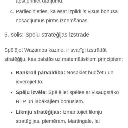
apstipriniet darījumu.
Pārliecinieties, ka esat izpildījis visus bonusa
nosacījumus pirms izņemšanas.
5. solis: Spēļu stratēģijas izstrāde
Spēlējot Wazamba kazino, ir svarīgi izstrādāt
stratēģiju, kas balstās uz matemātiskiem principiem:
Bankroll pārvaldība:
Nosakiet budžetu un
ievērojiet to.
Spēļu izvēle:
Spēlējiet spēles ar visaugstāko
RTP un labākajiem bonusiem.
Likmju stratēģijas:
Izmantojiet likmju
stratēģijas, piemēram, Martingale, lai