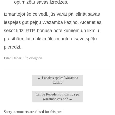
optimizētu savas izredzes.
Izmantojot šo ceļvedi, jūs varat palielināt savas
iespējas gūt peļņu Wazamba kazino. Atcerieties
sekot līdzi RTP, bonusa noteikumiem un likmju
prasībām, lai maksimāli izmantotu savu spēļu
pieredzi.
Filed Under:
Sin categoría
←
Labākās spēles Wazamba
Casino
Cât de Repede Poți Câștiga pe
wazamba casino?
→
Sorry, comments are closed for this post.