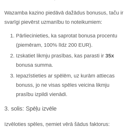
Wazamba kazino piedāvā dažādus bonusus, taču ir
svarīgi pievērst uzmanību to noteikumiem:
Pārliecinieties, ka saprotat bonusa procentu
(piemēram, 100% līdz 200 EUR).
Izskatiet likmju prasības, kas parasti ir
35x
bonusa summa.
Iepazīstieties ar spēlēm, uz kurām attiecas
bonuss, jo ne visas spēles veicina likmju
prasību izpildi vienādi.
3. solis: Spēļu izvēle
Izvēloties spēles, ņemiet vērā šādus faktorus: