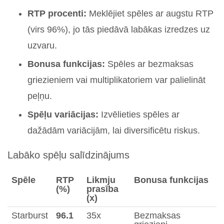
RTP procenti:
Meklējiet spēles ar augstu RTP
(virs 96%), jo tās piedāvā labākas izredzes uz
uzvaru.
Bonusa funkcijas:
Spēles ar bezmaksas
griezieniem vai multiplikatoriem var palielināt
peļņu.
Spēļu variācijas:
Izvēlieties spēles ar
dažādām variācijām, lai diversificētu riskus.
Labāko spēļu salīdzinājums
Spēle
RTP
Likmju
Bonusa funkcijas
(%)
prasība
(x)
Starburst
96.1
35x
Bezmaksas