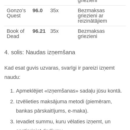
griezieni
Gonzo’s
96.0
35x
Bezmaksas
Quest
griezieni ar
reizinātājiem
Book of
96.21
35x
Bezmaksas
Dead
griezieni
4. solis: Naudas izņemšana
Kad esat guvis uzvaras, svarīgi ir pareizi izņemt
naudu:
Apmeklējiet «Izņemšanas» sadaļu jūsu kontā.
Izvēlieties maksājuma metodi (piemēram,
bankas pārskaitījums, e-maka).
Ievadiet summu, kuru vēlaties izņemt, un