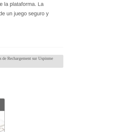
 la plataforma. La
 de un juego seguro y
s de Rechargement sur Uspinme