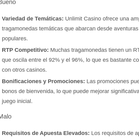
Bueno
Variedad de Temáticas:
Unlimit Casino ofrece una amp
tragamonedas temáticas que abarcan desde aventuras 
populares.
RTP Competitivo:
Muchas tragamonedas tienen un RT
que oscila entre el 92% y el 96%, lo que es bastante c
con otros casinos.
Bonificaciones y Promociones:
Las promociones puede
bonos de bienvenida, lo que puede mejorar significativ
juego inicial.
Malo
Requisitos de Apuesta Elevados:
Los requisitos de a