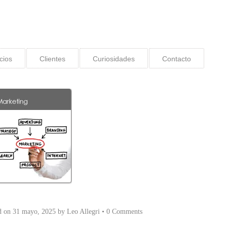
cios
Clientes
Curiosidades
Contacto
d on
31 mayo, 2025
by
Leo Allegri
•
0 Comments