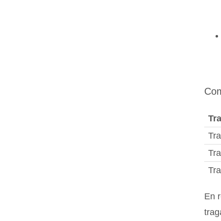
Com
Tr
Tr
Tr
Tr
En r
trag