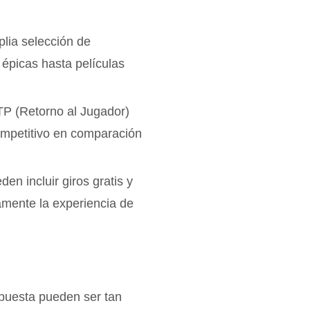
lia selección de
épicas hasta películas
P (Retorno al Jugador)
ompetitivo en comparación
n incluir giros gratis y
amente la experiencia de
puesta pueden ser tan