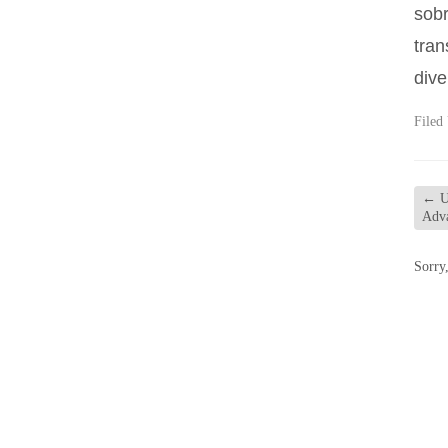
sobr
tran
dive
Filed
←
U
Adv
Sorry,