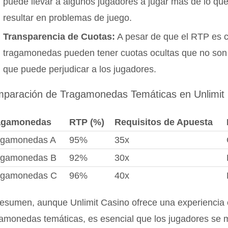
puede llevar a algunos jugadores a jugar más de lo que
resultar en problemas de juego.
Transparencia de Cuotas:
A pesar de que el RTP es c
tragamonedas pueden tener cuotas ocultas que no son ev
que puede perjudicar a los jugadores.
paración de Tragamonedas Temáticas en Unlimit
agamonedas
RTP (%)
Requisitos de Apuesta
agamonedas A
95%
35x
agamonedas B
92%
30x
agamonedas C
96%
40x
esumen, aunque Unlimit Casino ofrece una experiencia
amonedas temáticas, es esencial que los jugadores se