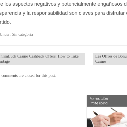
e los aspectos negativos y potencialmente engañosos de
sparencia y la responsabilidad son claves para disfrutar
rtido.
 Under:
Sin categoría
nlimLuck Casino Cashback Offers: How to Take
Les Offres de Bonu
antage
Casino
→
 comments are closed for this post.