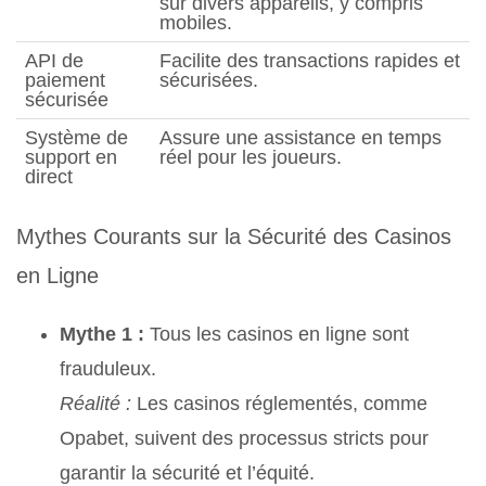
sur divers appareils, y compris
mobiles.
API de
Facilite des transactions rapides et
paiement
sécurisées.
sécurisée
Système de
Assure une assistance en temps
support en
réel pour les joueurs.
direct
Mythes Courants sur la Sécurité des Casinos
en Ligne
Mythe 1 :
Tous les casinos en ligne sont
frauduleux.
Réalité :
Les casinos réglementés, comme
Opabet, suivent des processus stricts pour
garantir la sécurité et l’équité.