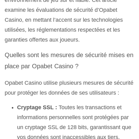
environnement de jeu sûr et fiable. Cet article
examine les évaluations de sécurité d’Opabet
Casino, en mettant l’accent sur les technologies
utilisées, les réglementations respectées et les
garanties offertes aux joueurs.
Quelles sont les mesures de sécurité mises en
place par Opabet Casino ?
Opabet Casino utilise plusieurs mesures de sécurité
pour protéger les données de ses utilisateurs :
Cryptage SSL :
Toutes les transactions et
informations personnelles sont protégées par
un cryptage SSL de 128 bits, garantissant que
vos données sont inaccessibles aux tiers.