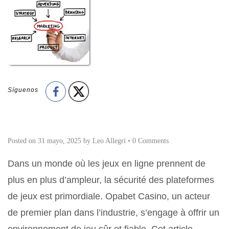
Síguenos
Posted on
31 mayo, 2025
by
Leo Allegri
•
0 Comments
Dans un monde où les jeux en ligne prennent de
plus en plus d’ampleur, la sécurité des plateformes
de jeux est primordiale. Opabet Casino, un acteur
de premier plan dans l’industrie, s’engage à offrir un