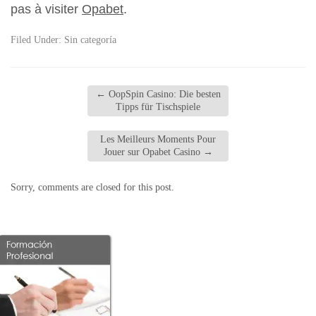
pas à visiter
Opabet
.
Filed Under:
Sin categoría
←
OopSpin Casino: Die besten
Tipps für Tischspiele
Les Meilleurs Moments Pour
Jouer sur Opabet Casino
→
Sorry, comments are closed for this post.