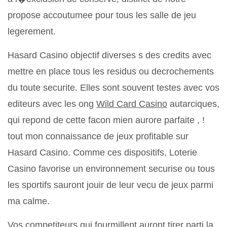
propose accoutumee pour tous les salle de jeu
legerement.
Hasard Casino objectif diverses s des credits avec
mettre en place tous les residus ou decrochements
du toute securite. Elles sont souvent testes avec vos
editeurs avec les ong
Wild Card Casino
autarciques,
qui repond de cette facon mien aurore parfaite , !
tout mon connaissance de jeux profitable sur
Hasard Casino. Comme ces dispositifs, Loterie
Casino favorise un environnement securise ou tous
les sportifs sauront jouir de leur vecu de jeux parmi
ma calme.
Vos competiteurs qui fourmillent auront tirer parti la