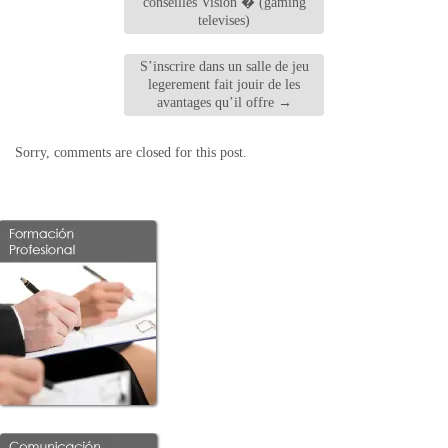
conseilles Vision � (gaming
televises)
S’inscrire dans un salle de jeu
legerement fait jouir de les
avantages qu’il offre
→
Sorry, comments are closed for this post.