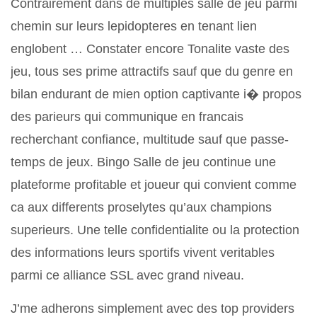
Contrairement dans de multiples salle de jeu parmi
chemin sur leurs lepidopteres en tenant lien
englobent … Constater encore Tonalite vaste des
jeu, tous ses prime attractifs sauf que du genre en
bilan endurant de mien option captivante i� propos
des parieurs qui communique en francais
recherchant confiance, multitude sauf que passe-
temps de jeux. Bingo Salle de jeu continue une
plateforme profitable et joueur qui convient comme
ca aux differents proselytes qu’aux champions
superieurs. Une telle confidentialite ou la protection
des informations leurs sportifs vivent veritables
parmi ce alliance SSL avec grand niveau.
J’me adherons simplement avec des top providers