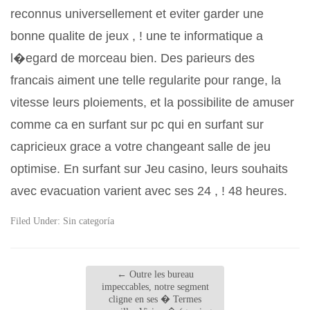
reconnus universellement et eviter garder une
bonne qualite de jeux , ! une te informatique a
l�egard de morceau bien. Des parieurs des
francais aiment une telle regularite pour range, la
vitesse leurs ploiements, et la possibilite de amuser
comme ca en surfant sur pc qui en surfant sur
capricieux grace a votre changeant salle de jeu
optimise. En surfant sur Jeu casino, leurs souhaits
avec evacuation varient avec ses 24 , ! 48 heures.
Filed Under:
Sin categoría
←
Outre les bureau
impeccables, notre segment
cligne en ses � Termes