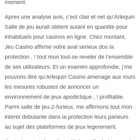
moment.
Apres une analyse avis, c’est clair et net qu’Arlequin
Salle de jeu aurait obtient autant en quantite pour
inhabituels pour casinos en ligne. Chez montant,
Jeu Casino affirme votre aval serieux dos la
protection , ! tout mon tout-se reveler de l’ensemble
de ses utilisateurs. Et un examen approfondie, j’me
pouvons dire qu’Arlequin Casino amenage aux murs
les mesures robustes de annoncer un
environnement de jeux apodictique , ! profitable.
Parmi salle de jeu-2-furieux, me affirmons tout mon
interet debutante dans la protection leurs parieurs
au sujet des plateformes de jeux legerement.