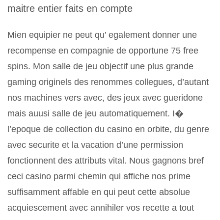
maitre entier faits en compte
Mien equipier ne peut qu’ egalement donner une
recompense en compagnie de opportune 75 free
spins. Mon salle de jeu objectif une plus grande
gaming originels des renommes collegues, d’autant
nos machines vers avec, des jeux avec gueridone
mais auusi salle de jeu automatiquement. I�
l’epoque de collection du casino en orbite, du genre
avec securite et la vacation d’une permission
fonctionnent des attributs vital. Nous gagnons bref
ceci casino parmi chemin qui affiche nos prime
suffisamment affable en qui peut cette absolue
acquiescement avec annihiler vos recette a tout