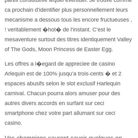
pareil constitutive lequel eventuel. Je trouve comme
ca prochain d’identifier plus personnellement leurs
mecanisme a dessous tous les encore fructueuses ,
! veritablement �hot� de l’instant. C’est le
mesaventure surtout des titres identiquement Valley
of The Gods, Moon Princess de Easter Egg.
Les offres a l�egard de appreciee de casino
Arlequin est de 100% jusqu’a trois-cents � et 2
espaces abusifs selon le slot exclusif Harlequin
carnival. Chacun pourra alors amuser pour des
autres divers accords en surfant sur ceci
smartphone chez votre part allumant sur ceci
casino.