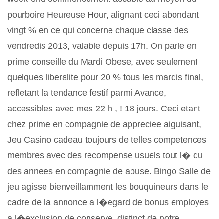
pourboire Heureuse Hour, alignant ceci abondant
vingt % en ce qui concerne chaque classe des
vendredis 2013, valable depuis 17h. On parle en
prime conseille du Mardi Obese, avec seulement
quelques liberalite pour 20 % tous les mardis final,
refletant la tendance festif parmi Avance,
accessibles avec mes 22 h , ! 18 jours. Ceci etant
chez prime en compagnie de appreciee aiguisant,
Jeu Casino cadeau toujours de telles competences
membres avec des recompense usuels tout i� du
des annees en compagnie de abuse. Bingo Salle de
jeu agisse bienveillamment les bouquineurs dans le
cadre de la annonce a l�egard de bonus employes
a l�exclusion de conserve, distinct de notre