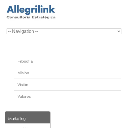
Filosofía
Misión
Visión
Valores