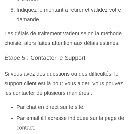
Indiquez le montant à retirer et validez votre
demande.
Les délais de traitement varient selon la méthode
choisie, alors faites attention aux délais estimés.
Étape 5 : Contacter le Support
Si vous avez des questions ou des difficultés, le
support client est là pour vous aider. Vous pouvez
les contacter de plusieurs manières :
Par chat en direct sur le site.
Par email à l’adresse indiquée sur la page de
contact.