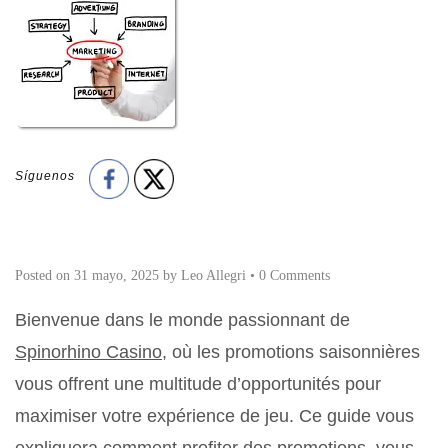
Síguenos
Posted on
31 mayo, 2025
by
Leo Allegri
•
0 Comments
Bienvenue dans le monde passionnant de
Spinorhino Casino
, où les promotions saisonnières
vous offrent une multitude d’opportunités pour
maximiser votre expérience de jeu. Ce guide vous