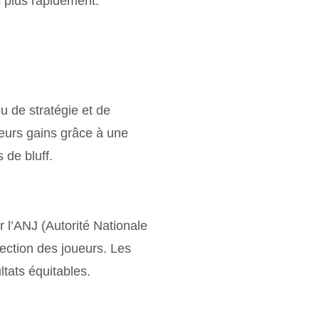
ns plus rapidement.
u de stratégie et de
eurs gains grâce à une
 de bluff.
 l’ANJ (Autorité Nationale
tection des joueurs. Les
tats équitables.