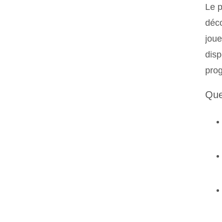
Le p
déco
joue
disp
prog
Que