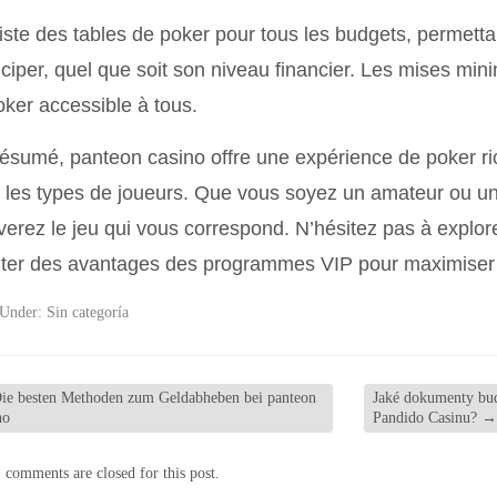
xiste des tables de poker pour tous les budgets, permett
iciper, quel que soit son niveau financier. Les mises mini
oker accessible à tous.
ésumé, panteon casino offre une expérience de poker ric
 les types de joueurs. Que vous soyez un amateur ou un
verez le jeu qui vous correspond. N’hésitez pas à explore
iter des avantages des programmes VIP pour maximiser 
 Under:
Sin categoría
ie besten Methoden zum Geldabheben bei panteon
Jaké dokumenty bude
no
Pandido Casinu?
→
 comments are closed for this post.