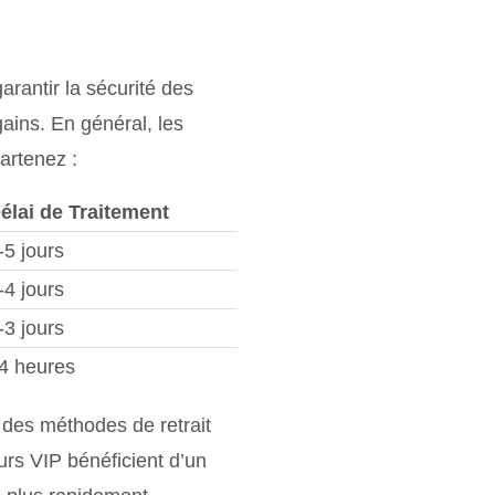
arantir la sécurité des
ains. En général, les
artenez :
élai de Traitement
-5 jours
-4 jours
-3 jours
4 heures
, des méthodes de retrait
urs VIP bénéficient d’un