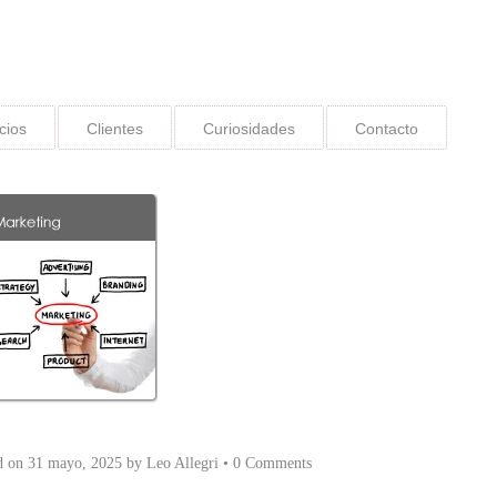
cios
Clientes
Curiosidades
Contacto
d on
31 mayo, 2025
by
Leo Allegri
•
0 Comments