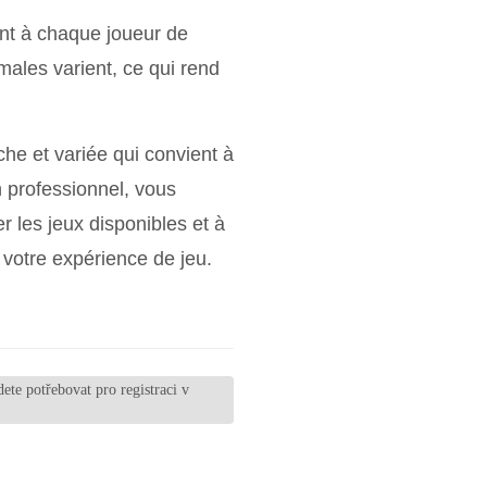
ant à chaque joueur de
males varient, ce qui rend
he et variée qui convient à
 professionnel, vous
r les jeux disponibles et à
votre expérience de jeu.
te potřebovat pro registraci v