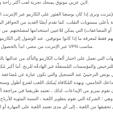
لاين عربي موثوق يمنحك تجربة لعب أكثر راحة وأمانًا.
نترنت ونرى إذا كان بوسعنا العثور على الكازينو عبر الإنترنت ال
ة بأعلى مستويات التقلب، كما تقدم أيضًا العديد من الحوافز الر
أو المضاعفات) التي يمكن للاعبين استخدامها لمصلحتهم. من ا
ديهم فقط لمعرفة ما إذا كانوا موثوقين. عند الوصول إلى الكازين
عبر الإنترنت من مصر، ابدأ بالحصول على VPN مناسب.
ت التي تعمل على اختبار ألعاب الكازينو والتأكد من عدالتها بال
لترخيص والمؤسسات المُستقلّة غير الهادفّة للربح. أما أكبر مُك
 بونص الترحيبيّ عند التسجيل والتي تكون عبارة عن مُضاعفة ما
يداعك الخامس، وبهذه المُكافاة يُمكنك اللعب لفترةٍ أطول وس
تقوم بمزيدٍ من الإيداعات. لذلك ، تعتمد طريقتنا في مراجعة أ
ي ؛ الشركة التي تقوم بتطوير اللعبة ، النسبة المئوية للأرباح 