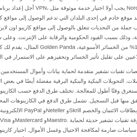
أجل إعداد برنامج الـ VPN، يجب أولا اختيار خدمة موثوقة مثل NordVPN أو
د موقع خادم في إحدى البلدان التي تدعم الوصول إلى مواقع كا
رب جملة من التحديات تتعلق بالوصول إلى مواقع كازينو اون لاي
بية، وذلك بسبب القيود الحكومية والرقابة على الإنترنت. وعلى 
المثال، يقدم لك كازينو Golden Panda مكافأة استرداد نقدي بنسبة 10% من 
ات تقنيات تشفير متقدمة لحماية بيانات وأموال المستخدمين،
ت. التحويلات البنكية والبنكية البرقية مفضلة أيضًا في بعض ا
ا تستغرق وقتًا أطول للمعالجة. تختلف طرق الدفع حسب الكازينو 
حقق منها قبل التسجيل. تشمل طرق الدفع في الكازينوهات الم
الالكترونية مثل PayPal وNeteller وSkrill للمعاملات السريعة وال
 سياسات صارمة لمكافحة الاحتيال وغسل الأموال. اختيار كازينو