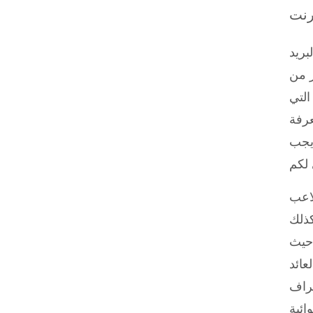
رنت
بريد
ر من
التي
عرفة
 يجب
 من المتوقع أن
كذلك
 حيث
ة للعب.
طراف
. ومن