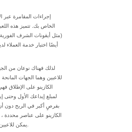
إجراءات المقامرة عبر الإ
الخاص بك. تتميز هذه اللعب
(مثل أيقونات الشرف الفورية 
أيضًا اختبار خدمة العملاء ل
لذلك فهناك نوعان من الجها
للاعبين وهما الجهات المانحة ل
الكازينو على الإطلاق فهي
لمبلغ إيداعك الأول وحتى إ
بفرصٍ أكبر في الربح دون أن 
الكازينو على عناصر محددة ، وه
يمكن للاعبين تحقيقها من اللعبة ، إلى أي مدى تعتمد اللعبة على المهارة أو الحظ.