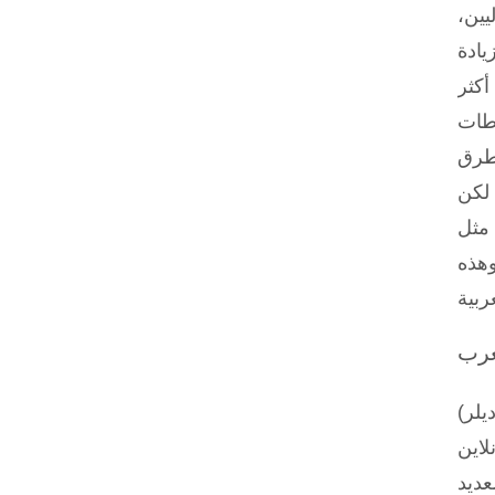
يين،
يادة
اطات
 طرق
 لكن
لاعبين العرب بسبب
وهذه
ربية
عرب
يلر)
لاين
عديد