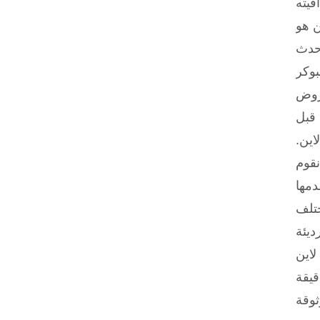
قيته
ن هو
أحدث
بوكر
عروض
 قبل
اين.
نقوم
دمها
ختلف
ديئة
لاين
قيقة