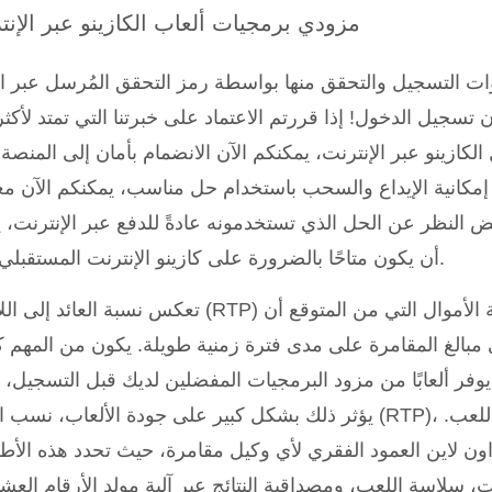
مزودي برمجيات ألعاب الكازينو عبر الإنت
ات التسجيل والتحقق منها بواسطة رمز التحقق المُرسل عبر ال
ن تسجيل الدخول! إذا قررتم الاعتماد على خبرتنا التي تمتد لأكث
لكازينو عبر الإنترنت، يمكنكم الآن الانضمام بأمان إلى المنصة 
 إمكانية الإيداع والسحب باستخدام حل مناسب، يمكنكم الآن م
بغض النظر عن الحل الذي تستخدمونه عادةً للدفع عبر الإنترنت،
أن يكون متاحًا بالضرورة على كازينو الإنترنت المستقبلي لكم.
تعكس نسبة العائد إلى اللاعب (RTP) مقياسًا يُستخدم لتحديد كمية الأموال التي
ي مبالغ المقامرة على مدى فترة زمنية طويلة. يكون من المهم 
و يوفر ألعابًا من مزود البرمجيات المفضلين لديك قبل التسجيل،
يؤثر ذلك بشكل كبير على جودة الألعاب، نسب العائد (RTP)، المكافآت، والتجربة العام
اون لاين العمود الفقري لأي وكيل مقامرة، حيث تحدد هذه الأ
لاسة اللعب، ومصداقية النتائج عبر آلية مولد الأرقام العشوائية (RNG)