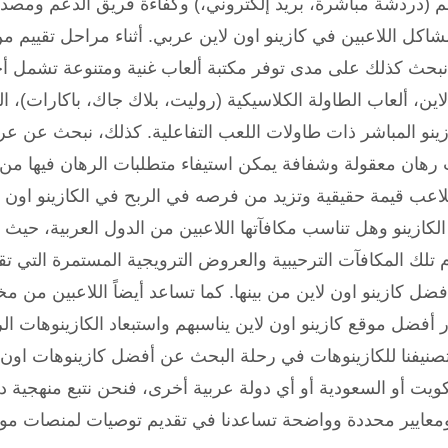
م (دردشة مباشرة، بريد إلكتروني،) وكفاءة فريق الدعم ومصدا
ل اللاعبين في كازينو اون لاين عربي. أثناء مراحل تقييم م
 نبحث كذلك على مدى توفر مكتبة ألعاب غنية ومتنوعة تشمل 
، ألعاب الطاولة الكلاسيكية (روليت، بلاك جاك، باكارات)، ال
ازينو المباشر ذات طاولات اللعب التفاعلية. كذلك، نبحث عن 
هان معقولة وشفافة يمكن استيفاء متطلبات الرهان فيها من
لاعب قيمة حقيقية وتزيد من فرصه في الربح في الكازينو اون ل
لكازينو وهل تناسب مكافآتها اللاعبين من الدول العربية، حيث 
لك المكافآت الترحيبية والعروض الترويجية المستمرة التي تق
فضل كازينو اون لاين من بينها. كما تساعد أيضاً اللاعبين من م
 أفضل موقع كازينو اون لاين يناسبهم واستبعاد الكازينوهات الر
وتصنيفنا للكازينوهات في رحلة البحث عن أفضل كازينوهات اون 
ويت أو السعودية أو أي دولة عربية أخرى، فنحن نتبع منهجية د