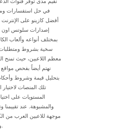
نقيم مدى توفر قنوات الدع
في حل استفسارات ومشاك
أفضل كازينو على الإنترنت
إصدارات سلوتس اون لاين
بمختلف أنواعه وألعاب الك
سخية بشروط ومتطلبات ر
معظم اللاعبين، حيث تمنح ال
نهتم أيضاً بفحص مواقع ا
بتحليل قيمة وشروط وأحكام ت
تلك المنصات لاختيار ا
المستويات على اختيار
والمشبوهة. عند تقييمنا 
موجهة للاعبين العرب من الك
ومعايير محددة وواضحة تساعدنا في تقديم توصيات لمنصات موثوقة.