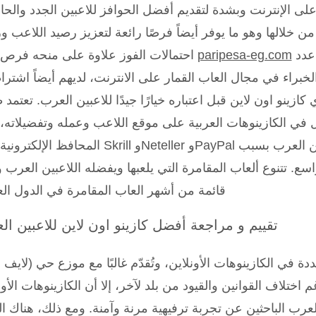
لى الإنترنت وبشدة لتقديم أفضل الحوافز للاعبين الجدد والحال
 خلالها وهو ما يوفر أيضاً فرصًا رائعة لتعزيز رصيد اللاعب وز
لمعاودة اللعب وتجربة أكبر عدد
paripesa-eg.com
احتمالات الفوز علاوة على منحه فرص أكثر
 الخبراء في مجال العاب القمار على الانترنت، لديهم أيضاً اشتر
كازينو اون لاين قبل اعتباره خيارًا جيدًا للاعبين العرب. تعتمد
في الكازينوهات العربية على موقع اللاعب وعمله وتفضيلاته،
المحافظ الإلكترونية مثل Skrill وNeteller وPayPal هي الأكثر شعبية بين ال
واسع. تتنوع ألعاب المقامرة التي يلعبها ويفضله اللاعبين العرب 
قائمة من أشهر العاب المقامرة في الدول الع
تقييم و مراجعة أفضل كازينو اون لاين للاعبين ال
دة في الكازينوهات الأونلاين، وتُقدّم غالبًا مع موزع حي (لايف د
م اختلاف القوانين والقيود من بلد لآخر، إلا أن الكازينوهات الأون
العرب الباحثين عن تجربة ترفيهية مرنة وآمنة. ومع ذلك، هناك ال