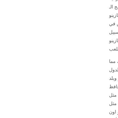
 Surfshark، ثم تثبيت
زينو
ن في
سبيل
الخسائر الأسبوعية،
 مما
لدول
وبلد
حافظ
آمنة، وبطاقات الائتمان والخصم
مثل Visa وMastercard وMaestro. تستخدم الكازينوهات الموثوقة تقنيات تشفير حديثة لحماية
 اون