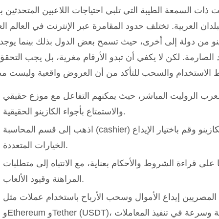
 ذات السمعة الطيبة التي تلبي احتياجات اللاعبين المتحدثين با
لدان العربية. تختلف حدود المقامرة عبر الإنترنت في العالم ال
ينو من دولة إلى أخرى، حيث تسمح بعض الدول بذلك بينما يوجد
لصارمة. لكن لا يكفي أن تبدو الأرقام مغرية، بل يجب التحق
لعرب الروليت المباشر، حيث يمكنهم التفاعل مع موزع حقيقي
والاستمتاع بأجواء الكازينو الحقيقية.
اذهب إلى قسم المحاسبة (cashier) في الكازينو وقم باختيار الإيداع (deposit) من ضمن
الخيارات المتعددة.
على قراءة الشروط والأحكام بعناية، مع الانتباه إلى متطلبات
المراهنة وقيود الألعاب.
لمصريين إيداع الأموال وسحب الأرباح باستخدام عملات مثل Bitcoin
وEthereum وTether (USDT)، ما يوفر لهم خصوصية عالية وسرعة في تنفيذ المعاملات