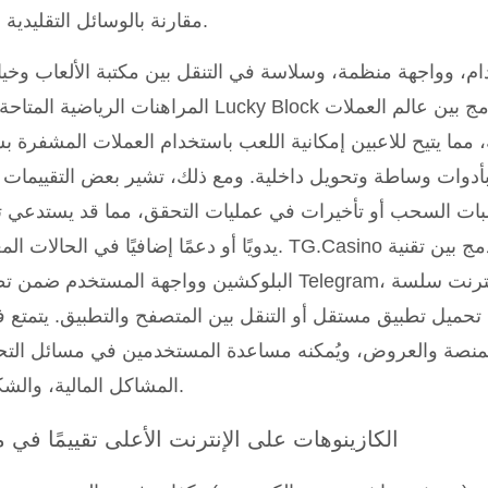
مقارنة بالوسائل التقليدية.
دام، وواجهة منظمة، وسلاسة في التنقل بين مكتبة الألعاب وخي
المراهنات الرياضية المتاحة. تُعدّ Lucky Block منصة اون لاين كازينو تدمج بين
 مما يتيح للاعبين إمكانية اللعب باستخدام العملات المشفرة 
ات وساطة وتحويل داخلية. ومع ذلك، تشير بعض التقييمات على tPilot
ت السحب أو تأخيرات في عمليات التحقق، مما قد يستدعي تد
يدويًا أو دعمًا إضافيًا في الحالات المعقدة. TG.Casino هو اون لاين كازينو فريد يدمج
البلوكشين وواجهة المستخدم ضمن تطبيق Telegram، مما يوفر تجربة كازينو عبر الإن
تحميل تطبيق مستقل أو التنقل بين المتصفح والتطبيق. يتمتع 
لمنصة والعروض، ويُمكنه مساعدة المستخدمين في مسائل الت
المشاكل المالية، والشكاوى.
الكازينوهات على الإنترنت الأعلى تقييمًا في 