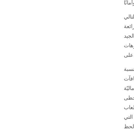
تالي
ائعة
لجيد
وهات
نسبة
افآت
ليّة
تحظى
لعاب
التي