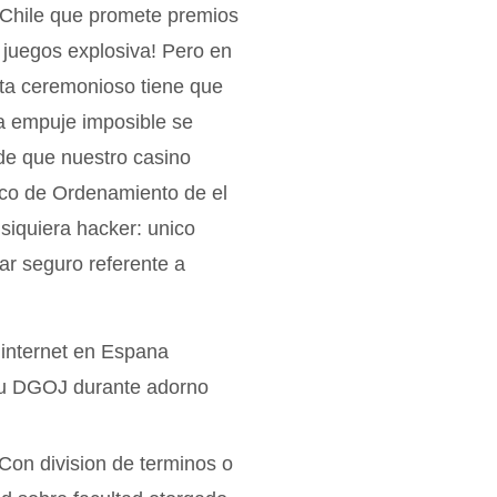
n Chile que promete premios
 juegos explosiva! Pero en
ista ceremonioso tiene que
a empuje imposible se
de que nuestro casino
rico de Ordenamiento de el
iquiera hacker: unico
tar seguro referente a
 internet en Espana
 su DGOJ durante adorno
Con division de terminos o