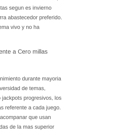
tas segun es invierno
rra abastecedor preferido.
ema vivo y no ha
nte a Cero millas
enimiento durante mayoria
iversidad de temas,
jackpots progresivos, los
as referente a cada juego.
 a acompanar que usan
das de la mas superior