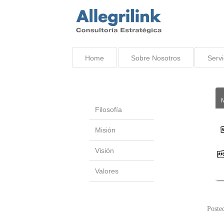
Home
Sobre Nosotros
Servi
Filosofía
Misión
Visión
Valores
Poste