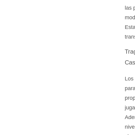
las 
moda
Esta
tran
Tra
Cas
Los 
para
prop
juga
Adem
nive