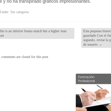
e y no ha transpirado graficos impresionantes.
 Under:
Sin categoría
is is an inferior bonus match but a higher max
Esta pequena histor
unt
guardado Con el fin
segundo, revise la 
de usuario
→
 comments are closed for this post.