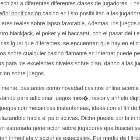
echizar a diferentes diferentes clases de jugadores. Lo
ñol bonificación
casino en listo posibilitan a las jugador
ieres reales sobre lapso favorable. Ademas, los juegos
tro blackjack, el poker y el baccarat, con el pasar del t
icas igual que diferentes, se encuentran que hay en el c
os sobre cualquier casino flamante en internet puede 
los para los excelentes niveles sobre plan, dando a las 
cion sobre juegos.
lmente, bastantes como novedad casinos online acerca
tando para adicionar juegos ines�, rasca y anhelo digi
juegos con mecanicas instantaneas, ideas con el fin de 
lazandolo hacia el pelo activas. Dicha puesta por la i
en estrenada generacion sobre jugadores que buscan se
ion inmediata y acciones especiales. Por medio de filtro