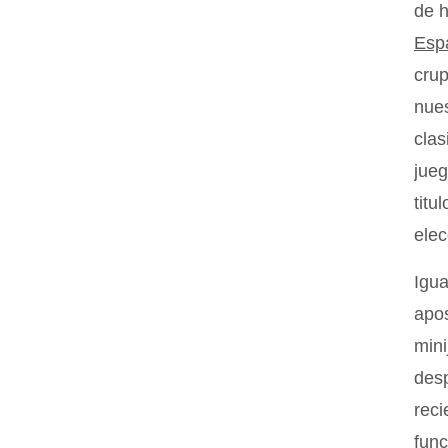
de h
Espa
crup
nues
clas
jueg
titu
elec
Igua
apos
mini
desp
reci
func