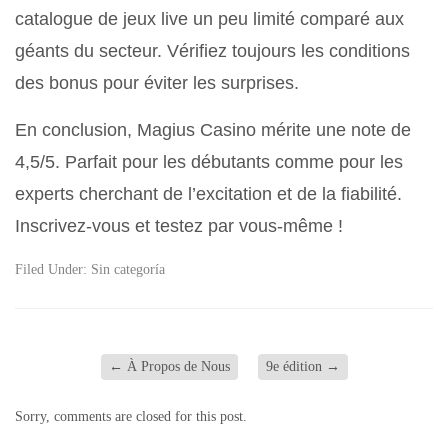
catalogue de jeux live un peu limité comparé aux
géants du secteur. Vérifiez toujours les conditions
des bonus pour éviter les surprises.
En conclusion, Magius Casino mérite une note de
4,5/5. Parfait pour les débutants comme pour les
experts cherchant de l’excitation et de la fiabilité.
Inscrivez-vous et testez par vous-même !
Filed Under:
Sin categoría
←
À Propos de Nous
9e édition
→
Sorry, comments are closed for this post.