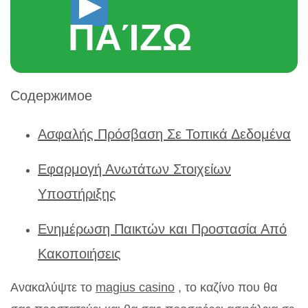
ΠΑΊΖΩ
Содержимое
Ασφαλής Πρόσβαση Σε Τοπικά Δεδομένα
Εφαρμογή Ανωτάτων Στοιχείων
Υποστήριξης
Ενημέρωση Παικτών και Προστασία Από
Κακοποιήσεις
Ανακαλύψτε το
magius casino
, το καζίνο που θα