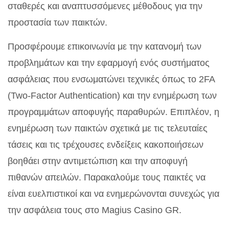
σταθερές και αναπτυσσόμενες μέθοδους για την
προστασία των παικτών.
Προσφέρουμε επικοινωνία με την κατανομή των
προβλημάτων και την εφαρμογή ενός συστήματος
ασφάλειας που ενσωματώνει τεχνικές όπως το 2FA
(Two-Factor Authentication) και την ενημέρωση των
προγραμμάτων αποφυγής παραθυρών. Επιπλέον, η
ενημέρωση των παικτών σχετικά με τις τελευταίες
τάσεις και τις τρέχουσες ενδείξεις κακοποιήσεων
βοηθάει στην αντιμετώπιση και την αποφυγή
πιθανών απειλών. Παρακαλούμε τους παικτές να
είναι ευελπιστικοί και να ενημερώνονται συνεχώς για
την ασφάλεια τους στο Magius Casino GR.