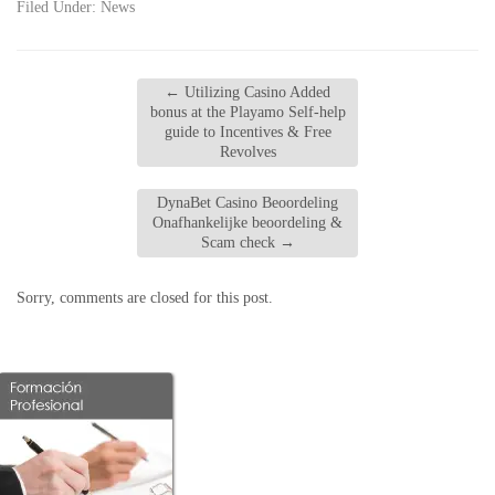
Filed Under:
News
←
Utilizing Casino Added
bonus at the Playamo Self-help
guide to Incentives & Free
Revolves
DynaBet Casino Beoordeling
Onafhankelijke beoordeling &
Scam check
→
Sorry, comments are closed for this post.